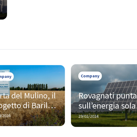
mpany
Company
ta del Mulino, il 
Rovagnati punta 
getto di Barilla 
sull’energia solar
 porta 
per uno sviluppo
/2026
29/02/2024
diversità e 
sostenibile
asparenza nella 