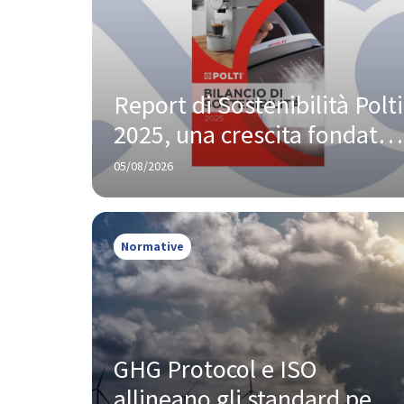
Report di Sostenibilità Polti 
2025, una crescita fondata 
su innovazione e 
05/08/2026
responsabilità
Normative
GHG Protocol e ISO 
allineano gli standard per 