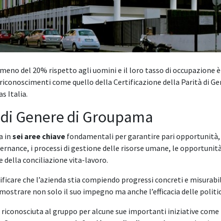
lmeno del 20% rispetto agli uomini e il loro tasso di occupazione è
iconoscimenti come quello della Certificazione della Parità di 
as Italia.
tà di Genere di Groupama
a in
sei aree chiave
fondamentali per garantire pari opportunità, eq
vernance, i processi di gestione delle risorse umane, le opportunità 
 e della conciliazione vita-lavoro.
icare che l’azienda stia compiendo progressi concreti e misurabil
strare non solo il suo impegno ma anche l’efficacia delle polit
e riconosciuta al gruppo per alcune sue importanti iniziative come