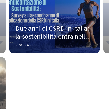
Due anni di CSRD in Italia: 
la sostenibilità entra nella 
strategia, ma la strada 
04/08/2026
verso la piena maturità è 
ancora lunga