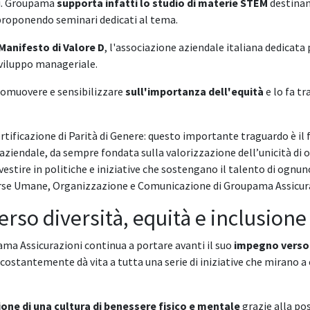
ri. Groupama
supporta infatti lo studio di materie STEM
destinand
 proponendo seminari dedicati al tema.
Manifesto di Valore D
, l'associazione aziendale italiana dedicata
 sviluppo manageriale.
omuovere e sensibilizzare
sull'importanza dell'equità
e lo fa tr
rtificazione di Parità di Genere: questo importante traguardo è il 
aziendale, da sempre fondata sulla valorizzazione dell’unicità di o
tire in politiche e iniziative che sostengano il talento di ognuno
orse Umane, Organizzazione e Comunicazione di Groupama Assicur
so diversità, equità e inclusione
pama Assicurazioni continua a portare avanti il suo
impegno verso l
e costantemente dà vita a tutta una serie di iniziative che mirano 
ne di una cultura di benessere fisico e mentale
grazie alla pos