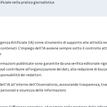
ficiale nella pratica giornalistica
igenza Artificiale (IA) come strumento di supporto alle attività reda
dei contenuti. L’impiego dell’IA avviene sempre sotto il controllo a
e.
nformazioni pubblicate sono garantite da una verifica editoriale rig
 può contribuire all’organizzazione dei dati, alla redazione di bozze
esponsabilità dei redattori.
 dell’IA all’interno dell’Osservatorio, assicurando trasparenza, tra
 personali e sicurezza delle informazioni.
liorare l'efficienza operativa, ad esempio nella gestione delle info