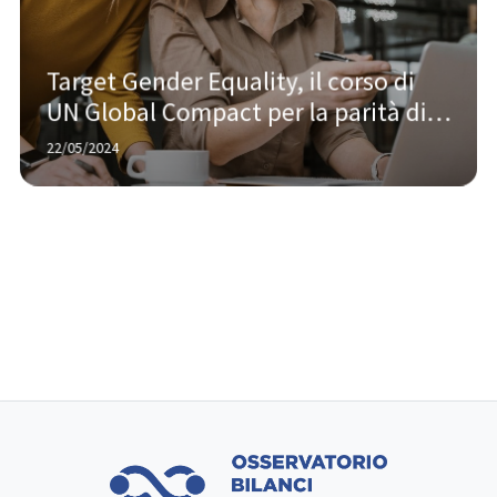
Target Gender Equality, il corso di 
UN Global Compact per la parità di 
genere
22/05/2024