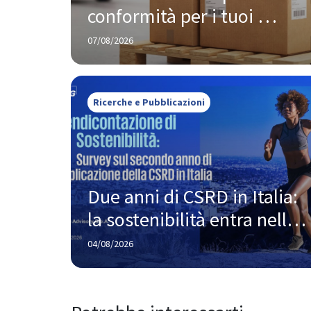
conformità per i tuoi 
prodotti oggi te la chiede 
07/08/2026
Amazon, non Bruxelles
Ricerche e Pubblicazioni
Due anni di CSRD in Italia: 
la sostenibilità entra nella 
strategia, ma la strada 
04/08/2026
verso la piena maturità è 
ancora lunga