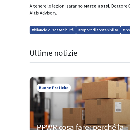
A tenere le lezioni saranno
Marco Rossi
, Dottore 
Altis Advisory.
#bilancio di sostenibilità
#report di sostenibilità
#ip
Ultime notizie
Buone Pratiche
PPWR cosa fare: perché la 