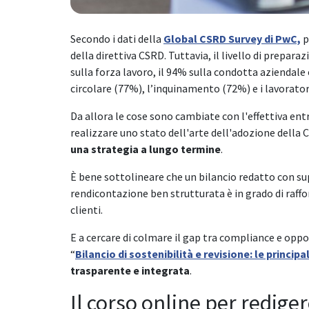
Secondo i dati della
Global CSRD Survey di PwC,
p
della direttiva CSRD. Tuttavia, il livello di prepar
sulla forza lavoro, il 94% sulla condotta aziendal
circolare (77%), l’inquinamento (72%) e i lavorator
Da allora le cose sono cambiate con l'effettiva entr
realizzare uno stato dell'arte dell'adozione della 
una strategia a lungo termine
.
È bene sottolineare che un bilancio redatto con sup
rendicontazione ben strutturata è in grado di raffor
clienti.
E a cercare di colmare il gap tra compliance e oppor
“
Bilancio di sostenibilità e revisione: le princip
trasparente e integrata
.
Il corso online per redigere