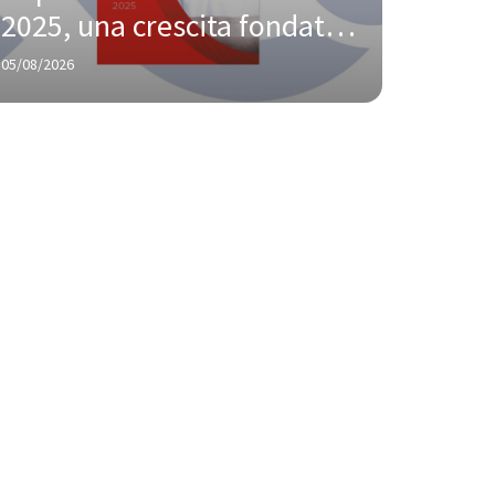
2025, una crescita fondata 
su innovazione e 
05/08/2026
responsabilità