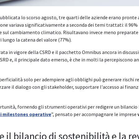
ubblicata lo scorso agosto, tre quarti delle aziende erano pronte a 
azione variava significativamente a seconda dei temi trattati: il 96
e e sul cambiamento climatico. Risultavano invece meno preparate 
i lungo la catena del valore (77%).
ata in vigore della CSRD e il pacchetto Omnibus ancora in discussio
CSRD e, il principale dato emerso, è che in molti la percepiscono 
erficialità solo per adempiere agli obblighi può generare rischi re
zare il dialogo con gli stakeholder, supportare l'accesso ai finanz
tunità, fornendo gli strumenti operativi per redigere un bilancio E
ali milestones operative
”, pensato per accompagnare le imprese
v
 il bilancio di sostenibilità e la r