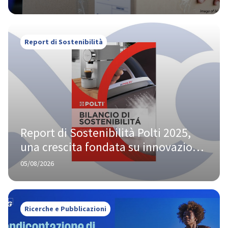
Report di Sostenibilità
Report di Sostenibilità Polti 2025, 
una crescita fondata su innovazione 
e responsabilità
05/08/2026
Ricerche e Pubblicazioni