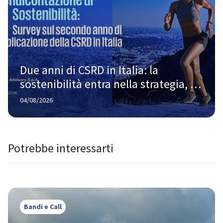
Due anni di CSRD in Italia: la 
sostenibilità entra nella strategia, 
ma la strada verso la piena maturità 
04/08/2026
è ancora lunga
Potrebbe interessarti
Bandi e Call