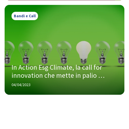
Bandi e Call
In Action Esg Climate, la call for 
innovation che mette in palio 
500.000 euro
04/04/2023