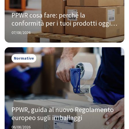
PPWR cosa fare: perché la 
conformità per i tuoi prodotti oggi 
te la chiede Amazon, non Bruxelles
07/08/2026
Normative
PPWR, guida al nuovo Regolamento 
europeo sugli imballaggi
06/08/2026