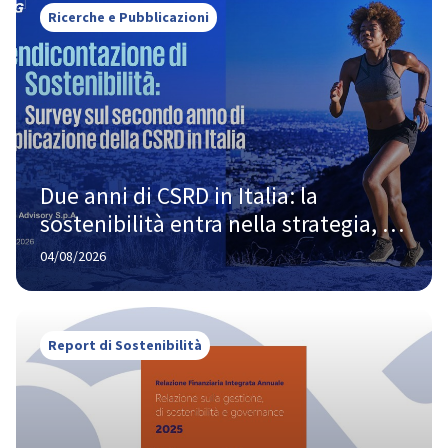
Ricerche e Pubblicazioni
Due anni di CSRD in Italia: la 
sostenibilità entra nella strategia, 
ma la strada verso la piena maturità 
04/08/2026
è ancora lunga
Report di Sostenibilità