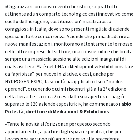
«Organizzare un nuovo evento fieristico, soprattutto
attinente ad un comparto tecnologico così innovativo come
quello dell’idrogeno, costituisce un’iniziativa assai
coraggiosa in Italia, dove sono presenti migliaia di aziende
spesso in forte concorrenza. Aziende che prima di aderire a
nuove manifestazioni, monitorano attentamente le mosse
delle altre imprese del settore, una consuetudine che limita
sempre una massiccia adesione alle edizioni inaugurali di
qualsiasi fiera. Ma è nel DNA di Mediapoint & Exhibitions fare
da “apripista” per nuove iniziative, e così, anche per
HYDROGEN EXPO, la società ha applicato il suo “modus
operandi”, ottenendo ottimi riscontri già alla 2ª edizione
della fiera che – a circa 2 mesi dalla sua apertura – ha già
superato le 120 aziende espositrici», ha commentato
Fabio
Potestà
,
direttore di Mediapoint & Exhibitions
.
«Tante le novità all’orizzonte per questo secondo
appuntamento, a partire dagli spazi espositivi, che per
l’occasione saranno più ampi rispetto alla precedente