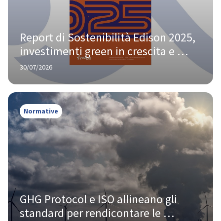
Report di Sostenibilità Edison 2025, 
investimenti green in crescita e 
l’86% delle risorse allineate agli 
30/07/2026
SDGs
Normative
GHG Protocol e ISO allineano gli 
standard per rendicontare le 