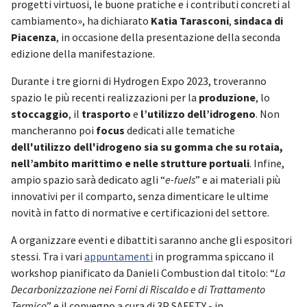
progetti virtuosi, le buone pratiche e i contributi concreti al
cambiamento», ha dichiarato
Katia Tarasconi
,
sindaca di
Piacenza
, in occasione della presentazione della seconda
edizione della manifestazione.
Durante i tre giorni di Hydrogen Expo 2023, troveranno
spazio le più recenti realizzazioni per la
produzione
, lo
stoccaggio
, il
trasporto
e
l’utilizzo dell’idrogeno
. Non
mancheranno poi
focus
dedicati alle tematiche
dell'utilizzo dell'idrogeno sia su gomma che su rotaia,
nell’ambito marittimo e nelle strutture portuali
. Infine,
ampio spazio sarà dedicato agli “
e-fuels
” e ai materiali più
innovativi per il comparto, senza dimenticare le ultime
novità in fatto di normative e certificazioni del settore.
A organizzare eventi e dibattiti saranno anche gli espositori
stessi. Tra i vari
appuntamenti
in programma spiccano il
workshop pianificato da Danieli Combustion dal titolo: “
La
Decarbonizzazione nei Forni di Riscaldo e di Trattamento
Termico
” e il convegno a cura di 3P SAFETY - in