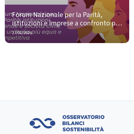
Forum Nazionale per la Parità, 
istituzioni e imprese a confronto per 
una crescita equa del Paese
27/01/2026