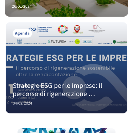
agritech
26/02/2024
Agenda
Strategie ESG per le imprese: il 
percorso di rigenerazione 
sostenibile oltre la rendicontazione
04/03/2024
Agenda