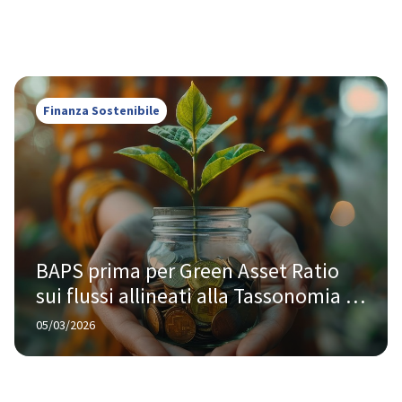
Finanza Sostenibile
BAPS prima per Green Asset Ratio 
sui flussi allineati alla Tassonomia 
UE tra le banche italiane Less 
05/03/2026
Significant