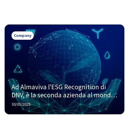
Company
Ad Almaviva l’ESG Recognition di 
DNV, è la seconda azienda al mondo 
a riceverlo
30/05/2025