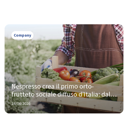
Company
Nespresso crea il primo orto-
frutteto sociale diffuso d’Italia: dal 
riciclo del caffè nuove opportunità 
24/06/2026
per territori e comunità