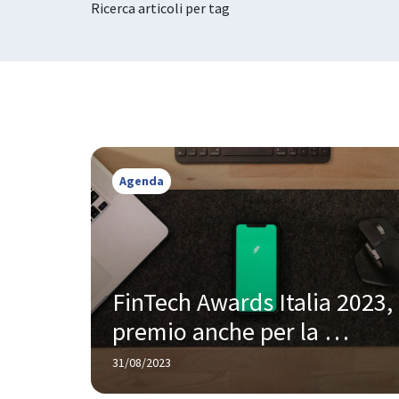
Ricerca articoli per tag
Agenda
FinTech Awards Italia 2023, 
premio anche per la 
sostenibilità ambientale
31/08/2023