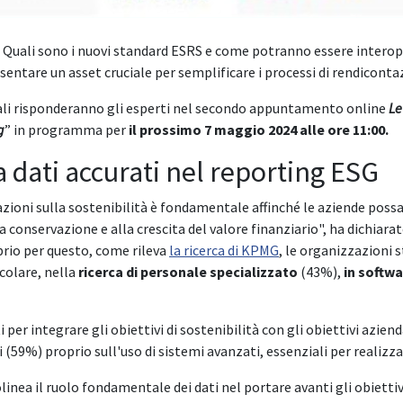
? Quali sono i nuovi standard ESRS e come potranno essere interope
ntare un asset cruciale per semplificare i processi di rendiconta
ali risponderanno gli esperti nel secondo appuntamento online
Le
g
” in programma per
il prossimo 7 maggio 2024 alle ore 11:00.
 dati accurati nel reporting ESG
ioni sulla sostenibilità è fondamentale affinché le aziende possa
a conservazione e alla crescita del valore finanziario", ha dichiara
prio per questo, come rileva
la ricerca di KPMG
, le organizzazioni
icolare, nella
ricerca di personale specializzato
(43%),
in softwa
er integrare gli obiettivi di sostenibilità con gli obiettivi aziendal
 (59%) proprio sull'uso di sistemi avanzati, essenziali per realizz
inea il ruolo fondamentale dei dati nel portare avanti gli obiettiv