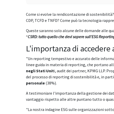
Come si evolve la rendicontazione di sostenibilità
CDP, TCFD e TNFD? Come può la tecnologia rapprese
Queste saranno solo alcune delle domande alle qu
“
CSRD: tutto quello che devi sapere sull'ESG Reportin
L'importanza di accedere a
"Un reporting tempestivo e accurato delle informaz
linee guida in materia di reporting, che portano all
negli Stati Unit
i, audit dei partner, KPMG LLP. Pro
del processo di reporting di sostenibilità e, in part
personale
(38%).
A testimoniare l'importanza della gestione dei dati p
vantaggio rispetto alle altre puntano tutto o quasi
"La nostra indagine ESG sulle organizzazioni sottol