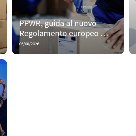
PPWR, guida al nuovo 
Regolamento europeo 
sugli imballaggi
06/08/2026