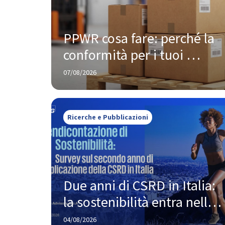
PPWR cosa fare: perché la 
conformità per i tuoi 
prodotti oggi te la chiede 
07/08/2026
Amazon, non Bruxelles
Ricerche e Pubblicazioni
Due anni di CSRD in Italia: 
la sostenibilità entra nella 
strategia, ma la strada 
04/08/2026