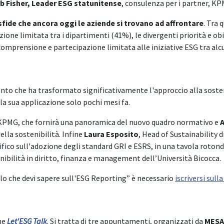
b Fisher, Leader ESG statunitense
, consulenza per i partner, KP
 sfide che ancora oggi le aziende si trovano ad affrontare
. Tra 
one limitata tra i dipartimenti (41%), le divergenti priorità e obi
comprensione e partecipazione limitata alle iniziative ESG tra alc
to che ha trasformato significativamente l'approccio alla sosteni
lla sua applicazione solo pochi mesi fa.
i KPMG, che fornirà una panoramica del nuovo quadro normativo e
ella sostenibilità. Infine
Laura Esposito
, Head of Sustainability 
cifico sull'adozione degli standard GRI e ESRS, in una tavola roto
nibilità in diritto, finanza e management dell’Università Bicocca.
lo che devi sapere sull'ESG Reporting” è necessario
iscriversi sul
ine
Let'ESG Talk
. Si tratta di tre appuntamenti, organizzati da
MESA