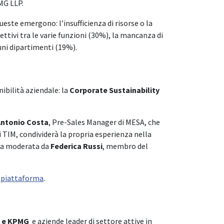
MG LLP.
queste emergono: l’insufficienza di risorse o la
ettivi tra le varie funzioni (30%), la mancanza di
uni dipartimenti (19%).
bilità aziendale: la
Corporate Sustainability
Antonio Costa
, Pre-Sales Manager di MESA, che
di TIM, condividerà la propria esperienza nella
nda moderata da
Federica Russi
, membro del
la piattaforma
.
 e KPMG
e aziende leader di settore attive in