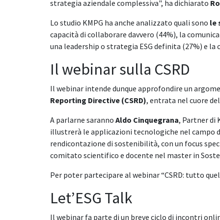
strategia aziendale complessiva", ha dichiarato
Ro
Lo studio KMPG ha anche analizzato quali sono
le
capacità di collaborare davvero (44%), la comunicazi
una leadership o strategia ESG definita (27%) e la 
Il webinar sulla CSRD
Il webinar intende dunque approfondire un argomen
Reporting Directive (CSRD)
, entrata nel cuore de
A parlarne saranno
Aldo Cinquegrana
, Partner d
illustrerà le applicazioni tecnologiche nel campo d
rendicontazione di sostenibilità, con un focus spe
comitato scientifico e docente nel master in Soste
Per poter partecipare al webinar “CSRD: tutto quel
Let’ESG Talk
Il webinar fa parte di un breve ciclo di incontri onl