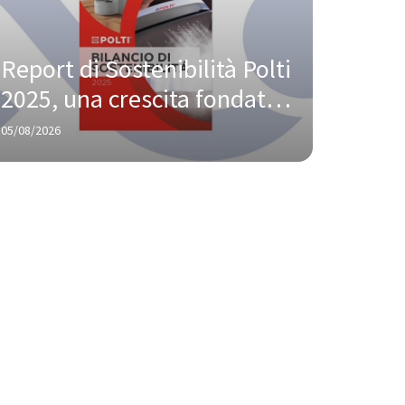
Report di Sostenibilità Polti 
2025, una crescita fondata 
su innovazione e 
05/08/2026
responsabilità