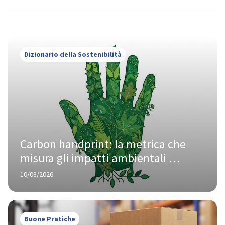
Dizionario della Sostenibilità
Carbon handprint: la metrica che 
misura gli impatti ambientali 
positivi
10/08/2026
Buone Pratiche