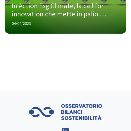
In Action Esg Climate, la call for 
innovation che mette in palio 
500.000 euro
04/04/2023