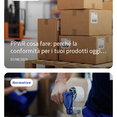
PPWR cosa fare: perché la 
conformità per i tuoi prodotti oggi 
te la chiede Amazon, non Bruxelles
07/08/2026
Normative