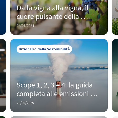
Dalla vigna alla vigna, il 
cuore pulsante della 
sostenibilità di Caviro
24/07/2024
Dizionario della Sostenibilità
Scope 1, 2, 3 e 4: la guida 
completa alle emissioni di 
gas serra
20/02/2025