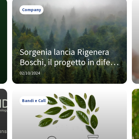
Company
Sorgenia lancia Rigenera 
Boschi, il progetto in difesa 
delle foreste italiane
02/10/2024
Bandi e Call