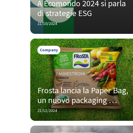
A Ecomondo 2024 si parla 
di strategie ESG
21/10/2024
Company
Frosta lancia la Paper Bag, 
un nuovo packaging 
sostenibile che piace a 
21/11/2024
Legambiente