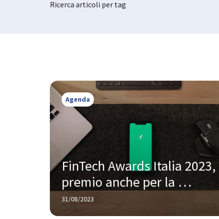
Ricerca articoli per tag
Agenda
FinTech Awards Italia 2023, 
premio anche per la 
sostenibilità ambientale
31/08/2023