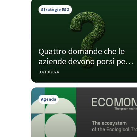
Strategie ESG
Quattro domande che le 
aziende devono porsi per 
tracciare il percorso verso 
03/10/2024
la sostenibilità ambientale
Agenda