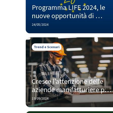
Programma LIFE 2024, le 
nuove opportunità di 
finanziamento per 
24/05/2024
un'Europa sostenibile
Trend e Scenari
Cresce l’attenzione delle 
aziende manifatturiere per 
la sostenibilità, i dati Istat
19/09/2024