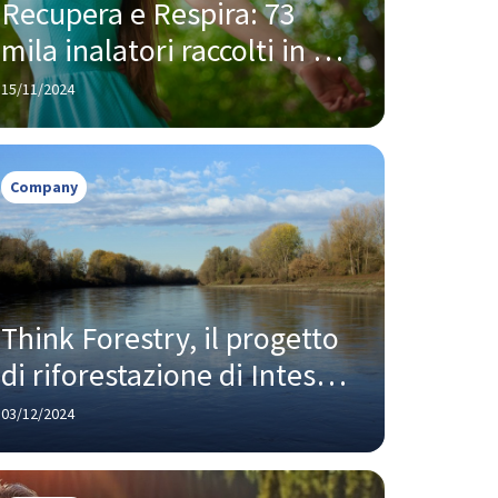
Recupera e Respira: 73 
mila inalatori raccolti in 
Friuli Venezia Giulia, grazie 
15/11/2024
a Chiesi e Federfarma
Company
Think Forestry, il progetto 
di riforestazione di Intesa 
Sanpaolo
03/12/2024