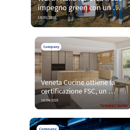
impegno green con un 
nuovo progetto forestale
19/03/2025
Company
Veneta Cucine ottiene la 
certificazione FSC, un 
passo concreto verso la 
18/04/2025
sostenibilità nella filiera del 
legno
Company