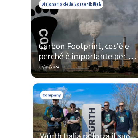
Dizionario della Sostenibilità
Carbon Footprint, cos'è e 
perché è importante per le 
aziende saperlo calcolare
17/06/2024
Company
Würth Italia rafforza il suo 