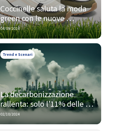
Coccinelle saluta la moda 
green con le nuove 
sneakers eco-friendly
04/09/2024
Trend e Scenari
La decarbonizzazione 
rallenta: solo l’11% delle 
aziende ha registrato 
02/10/2024
riduzioni in linea con le loro 