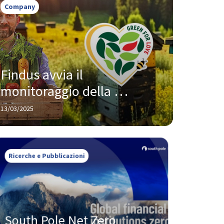
Company
Findus avvia il 
monitoraggio della 
biodiversità, un nuovo 
13/03/2025
approccio per 
un’agricoltura più 
responsabile e sostenibile
Ricerche e Pubblicazioni
South Pole Net Zero 