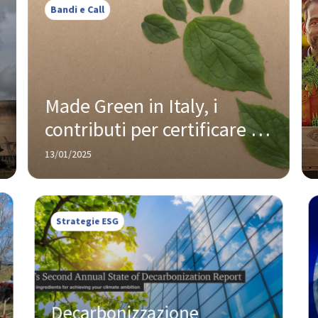
Bandi e Call
Made Green in Italy, i 
contributi per certificare 
l'eccellenza ambientale dei 
13/01/2025
prodotti italiani
Strategie ESG
Decarbonizzazione 