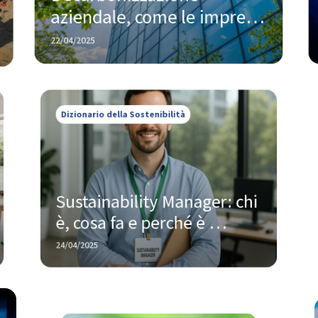
aziendale, come le imprese 
stanno trasformando la 
22/04/2025
sostenibilità in valore
Dizionario della Sostenibilità
Sustainability Manager: chi 
è, cosa fa e perché è 
sempre più richiesto dalle 
24/04/2025
aziende
Normative