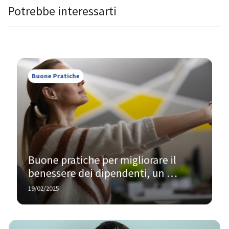
Potrebbe interessarti
Buone Pratiche
Buone pratiche per migliorare il 
benessere dei dipendenti, un 
percorso in 6 step
19/02/2025