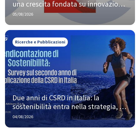
una crescita fondata su innovazione 
e responsabilità
05/08/2026
Ricerche e Pubblicazioni
Due anni di CSRD in Italia: la 
sostenibilità entra nella strategia, 
ma la strada verso la piena maturità 
04/08/2026
è ancora lunga