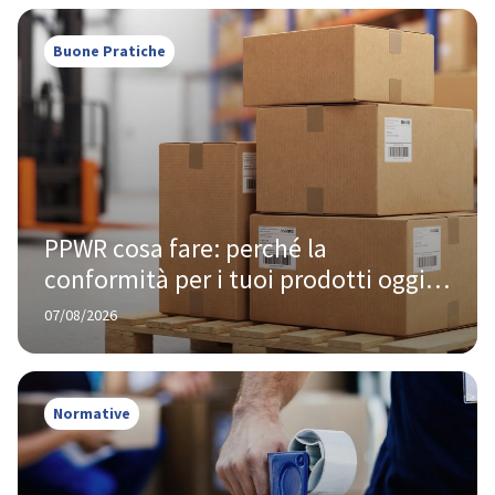
Buone Pratiche
PPWR cosa fare: perché la 
conformità per i tuoi prodotti oggi 
te la chiede Amazon, non Bruxelles
07/08/2026
Normative