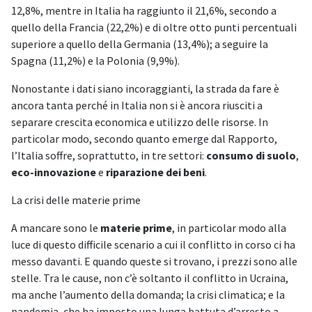
12,8%, mentre in Italia ha raggiunto il 21,6%, secondo a
quello della Francia (22,2%) e di oltre otto punti percentuali
superiore a quello della Germania (13,4%); a seguire la
Spagna (11,2%) e la Polonia (9,9%).
Nonostante i dati siano incoraggianti, la strada da fare è
ancora tanta perché in Italia non si è ancora riusciti a
separare crescita economica e utilizzo delle risorse. In
particolar modo, secondo quanto emerge dal Rapporto,
l’Italia soffre, soprattutto, in tre settori:
consumo di suolo
,
eco-innovazione
e
riparazione dei beni
.
La crisi delle materie prime
A mancare sono le
materie prime
, in particolar modo alla
luce di questo difficile scenario a cui il conflitto in corso ci ha
messo davanti. E quando queste si trovano, i prezzi sono alle
stelle. Tra le cause, non c’è soltanto il conflitto in Ucraina,
ma anche l’aumento della domanda; la crisi climatica; e la
pandemia, che ha imposto una lunga battuta d’arresto a