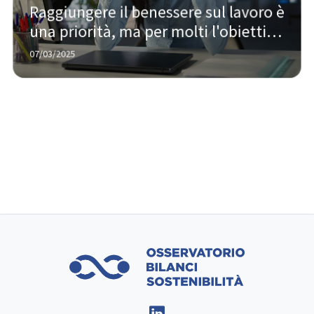
Raggiungere il benessere sul lavoro è 
una priorità, ma per molti l'obiettivo 
è ancora lontano
07/03/2025