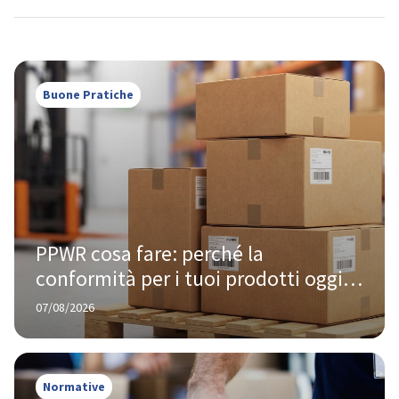
Buone Pratiche
PPWR cosa fare: perché la 
conformità per i tuoi prodotti oggi 
te la chiede Amazon, non Bruxelles
07/08/2026
Normative