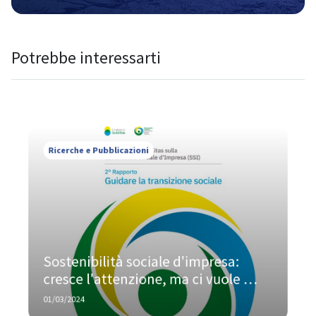
è ancora lunga
Potrebbe interessarti
Ricerche e Pubblicazioni
Sostenibilità sociale d'impresa: 
cresce l'attenzione, ma ci vuole 
ancora più impegno
01/03/2024