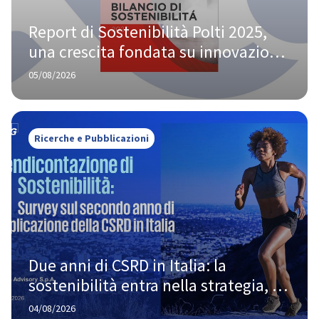
Report di Sostenibilità Polti 2025, 
una crescita fondata su innovazione 
e responsabilità
05/08/2026
Ricerche e Pubblicazioni
Due anni di CSRD in Italia: la 
sostenibilità entra nella strategia, 
ma la strada verso la piena maturità 
04/08/2026