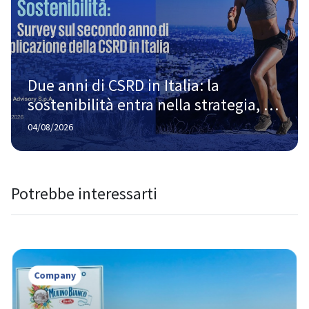
Due anni di CSRD in Italia: la 
sostenibilità entra nella strategia, 
ma la strada verso la piena maturità 
04/08/2026
è ancora lunga
Potrebbe interessarti
Company