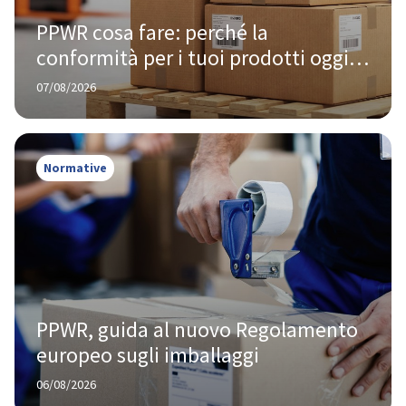
PPWR cosa fare: perché la 
conformità per i tuoi prodotti oggi 
te la chiede Amazon, non Bruxelles
07/08/2026
Normative
PPWR, guida al nuovo Regolamento 
europeo sugli imballaggi
06/08/2026