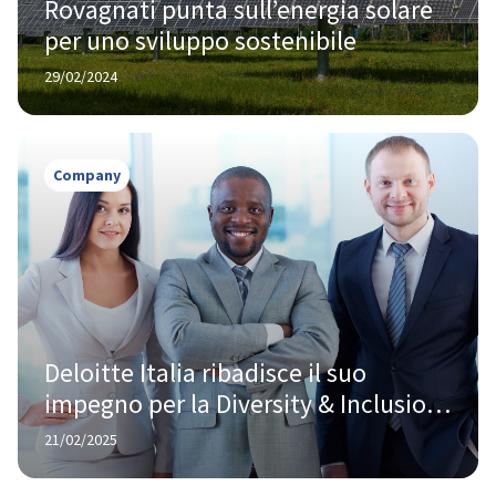
Rovagnati punta sull’energia solare 
per uno sviluppo sostenibile
29/02/2024
Company
Deloitte Italia ribadisce il suo 
impegno per la Diversity & Inclusion, 
mentre il vento anti-DEI soffia negli 
21/02/2025
USA