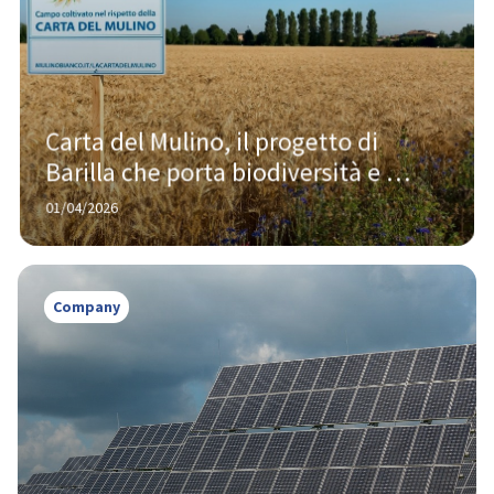
Carta del Mulino, il progetto di 
Barilla che porta biodiversità e 
trasparenza nella filiera del grano 
01/04/2026
tenero
Company