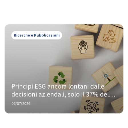
Ricerche e Pubblicazioni
Principi ESG ancora lontani dalle 
decisioni aziendali, solo il 37% delle 
imprese integra la sostenibilità nel 
06/07/2026
business