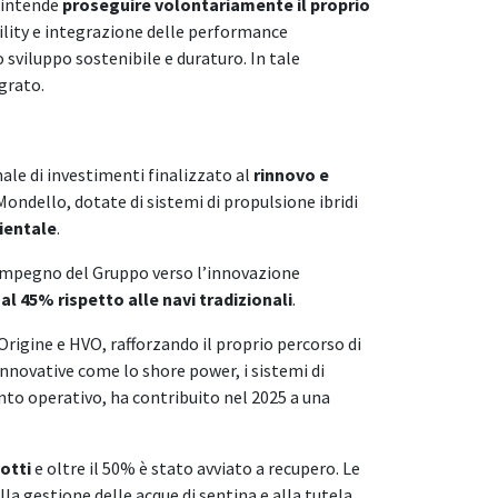
o intende
proseguire volontariamente il proprio
ility e integrazione delle performance
sviluppo sostenibile e duraturo. In tale
grato.
ale di investimenti finalizzato al
rinnovo e
 Mondello, dotate di sistemi di propulsione ibridi
ientale
.
impegno del Gruppo verso l’innovazione
 al 45% rispetto alle navi tradizionali
.
Origine e HVO, rafforzando il proprio percorso di
nnovative come lo shore power, i sistemi di
nto operativo, ha contribuito nel 2025 a una
otti
e oltre il 50% è stato avviato a recupero. Le
la gestione delle acque di sentina e alla tutela