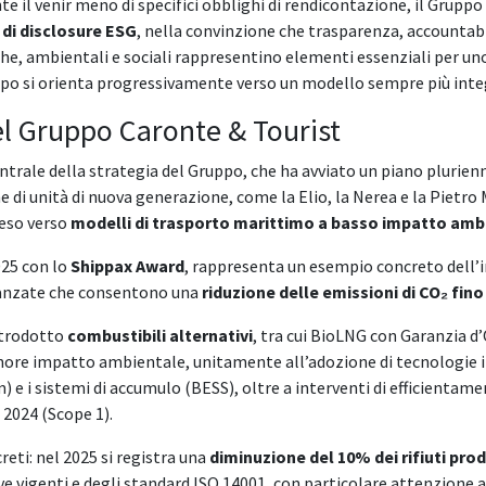
e il venir meno di specifici obblighi di rendicontazione, il Grupp
di disclosure ESG
, nella convinzione che trasparenza, accountab
e, ambientali e sociali rappresentino elementi essenziali per uno 
uppo si orienta progressivamente verso un modello sempre più inte
el Gruppo Caronte & Tourist
trale della strategia del Gruppo, che ha avviato un piano plurienn
ne di unità di nuova generazione, come la Elio, la Nerea e la Pietro
reso verso
modelli di trasporto marittimo a basso impatto amb
025 con lo
Shippax Award
, rappresenta un esempio concreto dell’
avanzate che consentono una
riduzione delle emissioni di CO₂ fino
ntrodotto
combustibili alternativi
, tra cui BioLNG con Garanzia d’
minore impatto ambientale, unitamente all’adozione di tecnologie i
 i sistemi di accumulo (BESS), oltre a interventi di efficientame
 2024 (Scope 1).
creti: nel 2025 si registra una
diminuzione del 10% dei rifiuti prod
e vigenti e degli standard ISO 14001, con particolare attenzione al