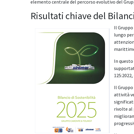
elemento centrale del percorso evolutivo del Grup
Risultati chiave del Bilan
Il Gruppo
lungo per
attenzione
marittimo
In questo 
supporta
125:2022,
Il Gruppo
attività v
significat
rivolte a
miglioram
progressi