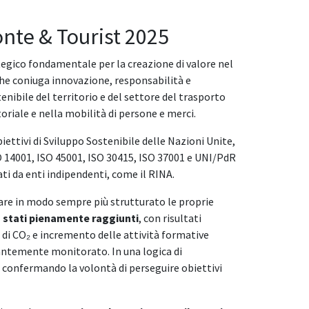
onte & Tourist 2025
tegico fondamentale per la creazione di valore nel
che coniuga innovazione, responsabilità e
enibile del territorio e del settore del trasporto
riale e nella mobilità di persone e merci.
iettivi di Sviluppo Sostenibile delle Nazioni Unite,
ISO 14001, ISO 45001, ISO 30415, ISO 37001 e UNI/PdR
ati da enti indipendenti, come il RINA.
ntare in modo sempre più strutturato le proprie
no stati pienamente raggiunti
, con risultati
ni di CO₂ e incremento delle attività formative
antemente monitorato. In una logica di
, confermando la volontà di perseguire obiettivi