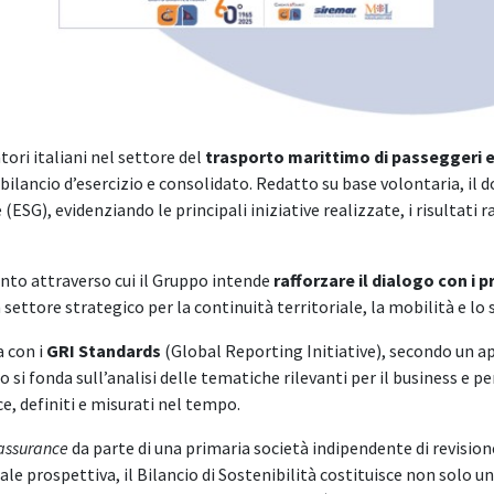
atori italiani nel settore del
trasporto marittimo di passeggeri 
lancio d’esercizio e consolidato. Redatto su base volontaria, il d
ESG), evidenziando le principali iniziative realizzate, i risultati ra
ento attraverso cui il Gruppo intende
rafforzare il dialogo con i 
n settore strategico per la continuità territoriale, la mobilità e lo s
a con i
GRI Standards
(Global Reporting Initiative), secondo un a
 si fonda sull’analisi delle tematiche rilevanti per il business e p
ce, definiti e misurati nel tempo.
 assurance
da parte di una primaria società indipendente di revisione,
 tale prospettiva, il Bilancio di Sostenibilità costituisce non solo