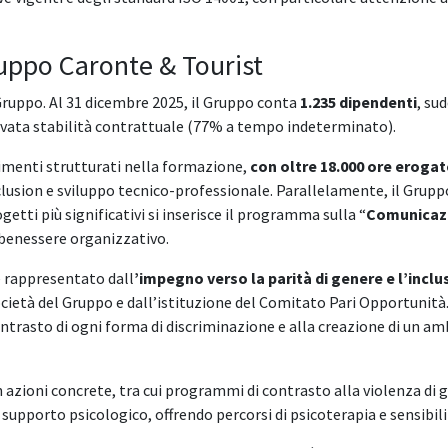
ruppo Caronte & Tourist
Gruppo. Al 31 dicembre 2025, il Gruppo conta
1.235 dipendenti
, su
levata stabilità contrattuale (77% a tempo indeterminato).
timenti strutturati nella formazione,
con oltre 18.000 ore erogat
nclusion e sviluppo tecnico-professionale. Parallelamente, il Grupp
getti più significativi si inserisce il programma sulla “
Comunicazi
benessere organizzativo.
 è rappresentato dall
’impegno verso la parità di genere e l’inclu
ocietà del Gruppo e dall’istituzione del Comitato Pari Opportunit
contrasto di ogni forma di discriminazione e alla creazione di un am
n azioni concrete, tra cui programmi di contrasto alla violenza di g
l supporto psicologico, offrendo percorsi di psicoterapia e sensibi