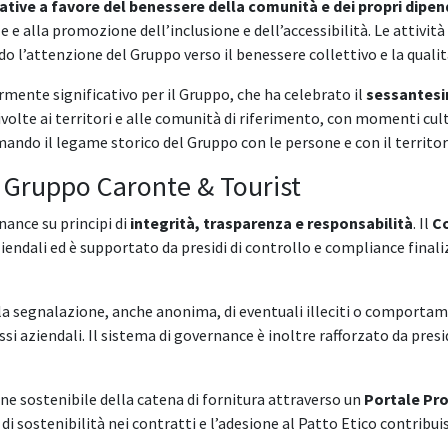
iative a favore del benessere della comunità e dei propri dipen
e e alla promozione dell’inclusione e dell’accessibilità. Le attivit
o l’attenzione del Gruppo verso il benessere collettivo e la qualità
mente significativo per il Gruppo, che ha celebrato il
sessantesi
olte ai territori e alle comunità di riferimento, con momenti cultur
ando il legame storico del Gruppo con le persone e con il territor
l Gruppo Caronte & Tourist
nance su principi di
integrità, trasparenza e responsabilità
. Il
Co
ndali ed è supportato da presidi di controllo e compliance finalizz
a segnalazione, anche anonima, di eventuali illeciti o comporta
si aziendali. Il sistema di governance è inoltre rafforzato da pres
ne sostenibile della catena di fornitura attraverso un
Portale Pro
e di sostenibilità nei contratti e l’adesione al Patto Etico contribu