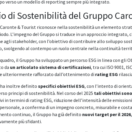
po verso un modello di reporting sempre più integrato.
cio di Sostenibilità del Gruppo Car
 Caronte & Tourist riconosce nella sostenibilità un elemento stra
iodo. L’impegno del Gruppo si traduce in un approccio integrato, 
 agli stakeholder, con l’obiettivo di contribuire allo sviluppo sost
, svolgendo al contempo un ruolo centrale nella continuità territo
quadro, il Gruppo ha sviluppato un percorso ESG in linea con gli Ob
to da
un articolato sistema di certificazioni
, tra cui ISO 9001, 
 e ulteriormente rafforzato dall’ottenimento di
rating ESG
rilasci
 ha inoltre definito
specifici obiettivi ESG
, con l’intento di orie
erso principi di sostenibilità. Nel corso del 2025
tali obiettivi so
ivi in termini di rating ESG, riduzione dell’intensità delle emissio
l personale, a conferma di un impegno concreto, misurabile e cost
ento continuo, il Gruppo ha già definito
nuovi target per il 2026
vamente più sfidanti.