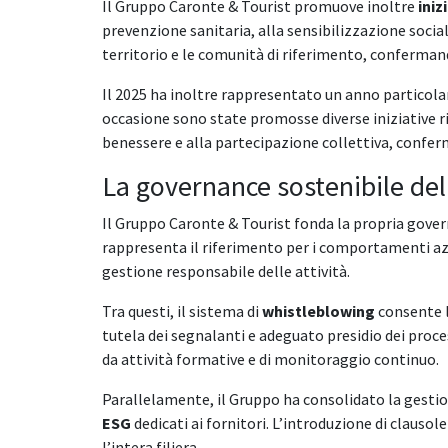
Il Gruppo Caronte & Tourist promuove inoltre
iniz
prevenzione sanitaria, alla sensibilizzazione social
territorio e le comunità di riferimento, confermand
Il 2025 ha inoltre rappresentato un anno particolar
occasione sono state promosse diverse iniziative riv
benessere e alla partecipazione collettiva, conferm
La governance sostenibile de
Il Gruppo Caronte & Tourist fonda la propria gover
rappresenta il riferimento per i comportamenti azie
gestione responsabile delle attività.
Tra questi, il sistema di
whistleblowing
consente l
tutela dei segnalanti e adeguato presidio dei proces
da attività formative e di monitoraggio continuo.
Parallelamente, il Gruppo ha consolidato la gestio
ESG
dedicati ai fornitori. L’introduzione di clausol
l’intera filiera.