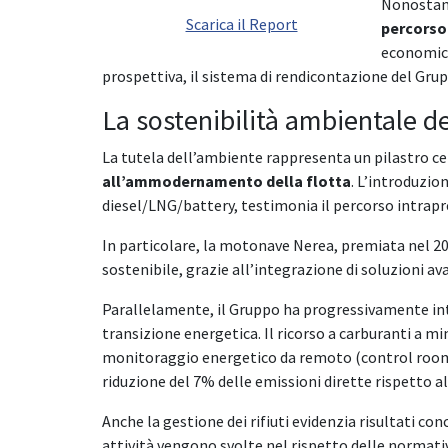
Nonostant
Scarica il Report
percorso 
economich
prospettiva, il sistema di rendicontazione del Gr
La sostenibilità ambientale d
La tutela dell’ambiente rappresenta un pilastro cen
all’ammodernamento della flotta
. L’introduzio
diesel/LNG/battery, testimonia il percorso intrap
In particolare, la motonave Nerea, premiata nel 2
sostenibile, grazie all’integrazione di soluzioni 
Parallelamente, il Gruppo ha progressivamente i
transizione energetica. Il ricorso a carburanti a 
monitoraggio energetico da remoto (control room) e
riduzione del 7% delle emissioni dirette rispetto al
Anche la gestione dei rifiuti evidenzia risultati con
attività vengono svolte nel rispetto delle normativ