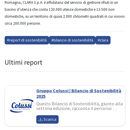
Romagna, CLARA S.p.A. è affidataria del servizio di gestione rifiuti in un
bacino d’utenza che conta 120.000 utenze domestiche e 13.500 non
domestiche, su un territorio di quasi 2.000 chilometri quadrati in cui vivono
circa 200.000 persone.
#report di sostenibilità
#bilancio di sostenibilità
#clara
Ultimi report
Gruppo Colussi | Bilancio di Sostenibilità
2025
Questo Bilancio di Sostenibilità, giunto alla 
settima edizione, racconta il percorso 
l'azienda sta costruendo con questo spirito: 
non un adempimento, ma uno strumento 
Scarica
di valore, di dialogo e di responsabilità