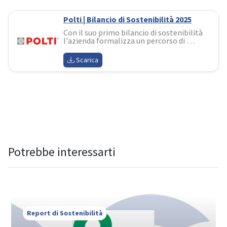
Polti | Bilancio di Sostenibilità 2025
Con il suo primo bilancio di sostenibilità 
l'azienda formalizza un percorso di 
responsabilità costruito in oltre 
cinquant'anni di storia. Il documento 
Scarica
evidenzia i risultati raggiunti sul fronte 
ambientale, sociale e della governance
Potrebbe interessarti
Report di Sostenibilità