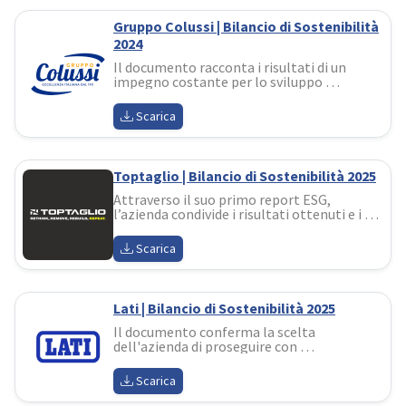
Gruppo Colussi | Bilancio di Sostenibilità
2024
Il documento racconta i risultati di un 
impegno costante per lo sviluppo 
sostenibile, investendo in progetti 
strategici per l’innovazione delle filiere 
Scarica
agricole e dei processi produttivi
Toptaglio | Bilancio di Sostenibilità 2025
Attraverso il suo primo report ESG, 
l’azienda condivide i risultati ottenuti e i 
nuovi obiettivi, rafforzando il proprio 
impegno a integrare in modo sempre più 
Scarica
strutturato la sostenibilità nelle proprie 
attività
Lati | Bilancio di Sostenibilità 2025
Il documento conferma la scelta 
dell'azienda di proseguire con 
determinazione nel proprio percorso di 
sviluppo sostenibile in coerenza con la 
Scarica
propria identità di impresa responsabile e 
orientata al futuro