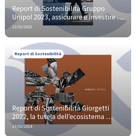
Report di Sostenibilità Gruppo 
Unipol 2023, assicurare e investire 
per la creazione di valore a lungo 
12/02/2025
termine
Report di Sostenibilità
Report di Sostenibilità Giorgetti 
2022, la tutela dell’ecosistema 
territoriale al centro delle 
27/02/2024
performance ESG