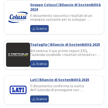
Gruppo Colussi | Bilancio di Sostenibilità
2024
Il documento racconta i risultati di un 
impegno costante per lo sviluppo 
sostenibile, investendo in progetti 
strategici per l’innovazione delle filiere 
Scarica
agricole e dei processi produttivi
Toptaglio | Bilancio di Sostenibilità 2025
Attraverso il suo primo report ESG, 
l’azienda condivide i risultati ottenuti e i 
nuovi obiettivi, rafforzando il proprio 
impegno a integrare in modo sempre più 
Scarica
strutturato la sostenibilità nelle proprie 
attività
Lati | Bilancio di Sostenibilità 2025
Il documento conferma la scelta 
dell'azienda di proseguire con 
determinazione nel proprio percorso di 
sviluppo sostenibile in coerenza con la 
Scarica
propria identità di impresa responsabile e 
orientata al futuro