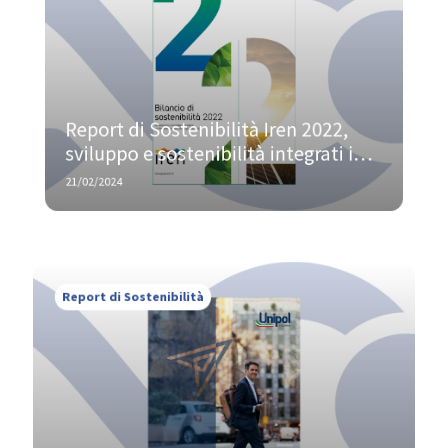
Report di Sostenibilità Iren 2022, 
sviluppo e sostenibilità integrati in 
un’unica strategia aziendale
21/02/2024
Report di Sostenibilità