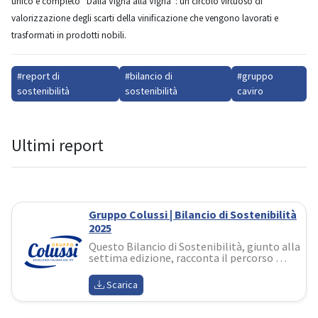
unico e completo “Dalla Vigna alla Vigna”: un circolo virtuoso di
valorizzazione degli scarti della vinificazione che vengono lavorati e
trasformati in prodotti nobili.
#report di
#bilancio di
#gruppo
sostenibilità
sostenibilità
caviro
Ultimi report
Gruppo Colussi | Bilancio di Sostenibilità
2025
Questo Bilancio di Sostenibilità, giunto alla 
settima edizione, racconta il percorso 
l'azienda sta costruendo con questo spirito: 
non un adempimento, ma uno strumento 
Scarica
di valore, di dialogo e di responsabilità