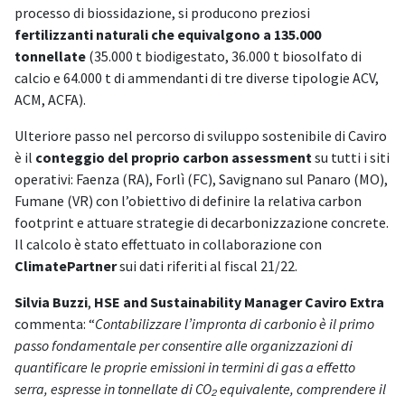
processo di biossidazione, si producono preziosi
fertilizzanti naturali che equivalgono a 135.000
tonnellate
(35.000 t biodigestato, 36.000 t biosolfato di
calcio e 64.000 t di ammendanti di tre diverse tipologie ACV,
ACM, ACFA).
Ulteriore passo nel percorso di sviluppo sostenibile di Caviro
è il
conteggio del proprio carbon assessment
su tutti i siti
operativi: Faenza (RA), Forlì (FC), Savignano sul Panaro (MO),
Fumane (VR) con l’obiettivo di definire la relativa carbon
footprint e attuare strategie di decarbonizzazione concrete.
Il calcolo è stato effettuato in collaborazione con
ClimatePartner
sui dati riferiti al fiscal 21/22.
Silvia Buzzi
,
HSE and Sustainability Manager Caviro Extra
commenta: “
Contabilizzare l’impronta di carbonio è il primo
passo fondamentale per consentire alle organizzazioni di
quantificare le proprie emissioni in termini di gas a effetto
serra, espresse in tonnellate di CO₂ equivalente, comprendere il