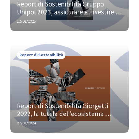
Report di Sostenibilità Gruppo 
Unipol 2023, assicurare e investire 
per la creazione di valore a lungo 
12/02/2025
termine
Report di Sostenibilità
Report di Sostenibilità Giorgetti 
2022, la tutela dell’ecosistema 
territoriale al centro delle 
27/02/2024
performance ESG