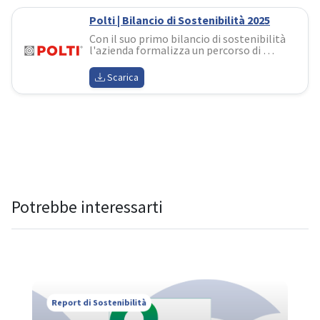
Polti | Bilancio di Sostenibilità 2025
Con il suo primo bilancio di sostenibilità 
l'azienda formalizza un percorso di 
responsabilità costruito in oltre 
cinquant'anni di storia. Il documento 
Scarica
evidenzia i risultati raggiunti sul fronte 
ambientale, sociale e della governance
Potrebbe interessarti
Report di Sostenibilità