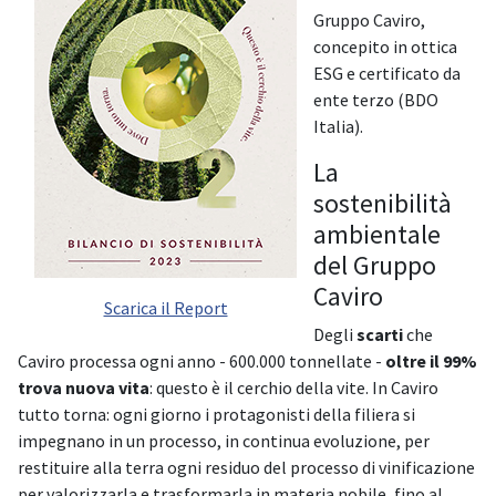
Gruppo Caviro,
concepito in ottica
ESG e certificato da
ente terzo (BDO
Italia).
La
sostenibilità
ambientale
del Gruppo
Caviro
Scarica il Report
Degli
scarti
che
Caviro processa ogni anno - 600.000 tonnellate -
oltre il 99%
trova nuova vita
: questo è il cerchio della vite. In Caviro
tutto torna: ogni giorno i protagonisti della filiera si
impegnano in un processo, in continua evoluzione, per
restituire alla terra ogni residuo del processo di vinificazione
per valorizzarla e trasformarla in materia nobile, fino al