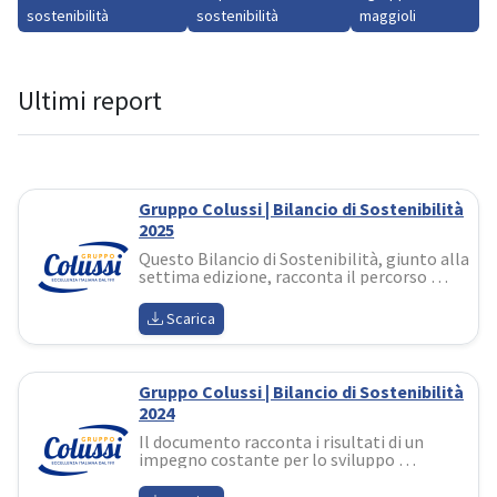
sostenibilità
sostenibilità
maggioli
Ultimi report
Gruppo Colussi | Bilancio di Sostenibilità
2025
Questo Bilancio di Sostenibilità, giunto alla 
settima edizione, racconta il percorso 
l'azienda sta costruendo con questo spirito: 
non un adempimento, ma uno strumento 
Scarica
di valore, di dialogo e di responsabilità
Gruppo Colussi | Bilancio di Sostenibilità
2024
Il documento racconta i risultati di un 
impegno costante per lo sviluppo 
sostenibile, investendo in progetti 
strategici per l’innovazione delle filiere 