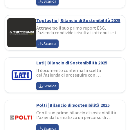
Scarica
agricole e dei processi produttivi
Toptaglio | Bilancio di Sostenibilità 2025
Attraverso il suo primo report ESG, 
l’azienda condivide i risultati ottenuti e i 
nuovi obiettivi, rafforzando il proprio 
impegno a integrare in modo sempre più 
Scarica
strutturato la sostenibilità nelle proprie 
attività
Lati | Bilancio di Sostenibilità 2025
Il documento conferma la scelta 
dell'azienda di proseguire con 
determinazione nel proprio percorso di 
sviluppo sostenibile in coerenza con la 
Scarica
propria identità di impresa responsabile e 
orientata al futuro
Polti | Bilancio di Sostenibilità 2025
Con il suo primo bilancio di sostenibilità 
l'azienda formalizza un percorso di 
responsabilità costruito in oltre 
cinquant'anni di storia. Il documento 
Scarica