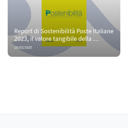
Report di Sostenibilità Poste Italiane 
2023, il valore tangibile della 
vicinanza territoriale alla comunità
18/02/2025