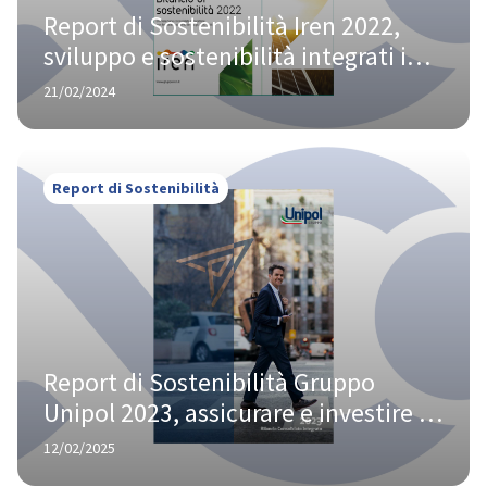
Report di Sostenibilità Iren 2022, 
sviluppo e sostenibilità integrati in 
un’unica strategia aziendale
21/02/2024
Report di Sostenibilità
Report di Sostenibilità Gruppo 
Unipol 2023, assicurare e investire 
per la creazione di valore a lungo 
12/02/2025
termine