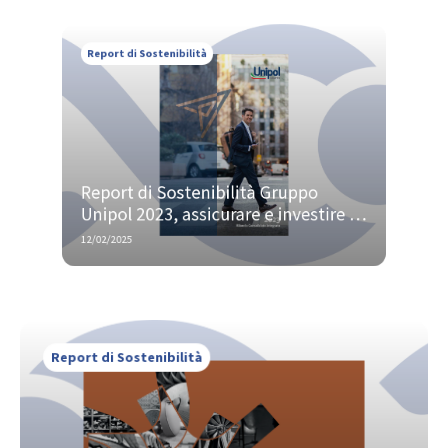
Report di Sostenibilità
Report di Sostenibilità Gruppo 
Unipol 2023, assicurare e investire 
per la creazione di valore a lungo 
12/02/2025
termine
Report di Sostenibilità