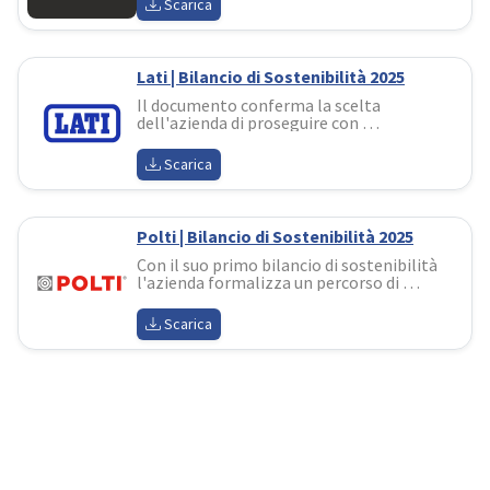
Scarica
strutturato la sostenibilità nelle proprie 
attività
Lati | Bilancio di Sostenibilità 2025
Il documento conferma la scelta 
dell'azienda di proseguire con 
determinazione nel proprio percorso di 
sviluppo sostenibile in coerenza con la 
Scarica
propria identità di impresa responsabile e 
orientata al futuro
Polti | Bilancio di Sostenibilità 2025
Con il suo primo bilancio di sostenibilità 
l'azienda formalizza un percorso di 
responsabilità costruito in oltre 
cinquant'anni di storia. Il documento 
Scarica
evidenzia i risultati raggiunti sul fronte 
ambientale, sociale e della governance