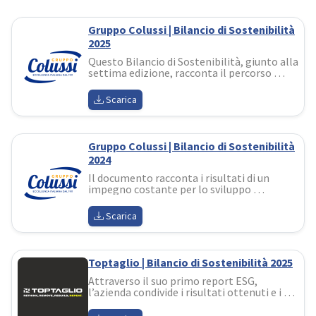
Gruppo Colussi | Bilancio di Sostenibilità
2025
Questo Bilancio di Sostenibilità, giunto alla 
settima edizione, racconta il percorso 
l'azienda sta costruendo con questo spirito: 
non un adempimento, ma uno strumento 
Scarica
di valore, di dialogo e di responsabilità
Gruppo Colussi | Bilancio di Sostenibilità
2024
Il documento racconta i risultati di un 
impegno costante per lo sviluppo 
sostenibile, investendo in progetti 
strategici per l’innovazione delle filiere 
Scarica
agricole e dei processi produttivi
Toptaglio | Bilancio di Sostenibilità 2025
Attraverso il suo primo report ESG, 
l’azienda condivide i risultati ottenuti e i 
nuovi obiettivi, rafforzando il proprio 
impegno a integrare in modo sempre più 