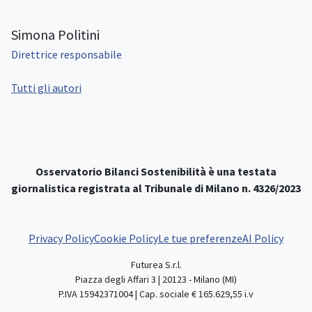
Simona Politini
Direttrice responsabile
Tutti gli autori
Osservatorio Bilanci Sostenibilità è una testata
giornalistica registrata al Tribunale di Milano n. 4326/2023
Privacy Policy
Cookie Policy
Le tue preferenze
AI Policy
Futurea S.r.l.
Piazza degli Affari 3 | 20123 - Milano (MI)
P.IVA 15942371004 | Cap. sociale € 165.629,55 i.v