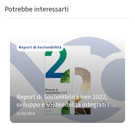
Potrebbe interessarti
Report di Sostenibilità
Report di Sostenibilità Iren 2022, 
sviluppo e sostenibilità integrati in 
un’unica strategia aziendale
21/02/2024