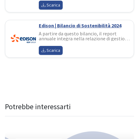
pienamente gli obiettivi ESG nella 
Scarica
strategia industriale
Edison | Bilancio di Sostenibilità 2024
A partire da questo bilancio, il report 
annuale integra nella relazione di gestione 
gli aspetti ambientali, sociali e di governo 
dell’impresa in coerenza con l’applicazione 
Scarica
CSRD e con il modello di business 
abbracciato già da tempo
Potrebbe interessarti