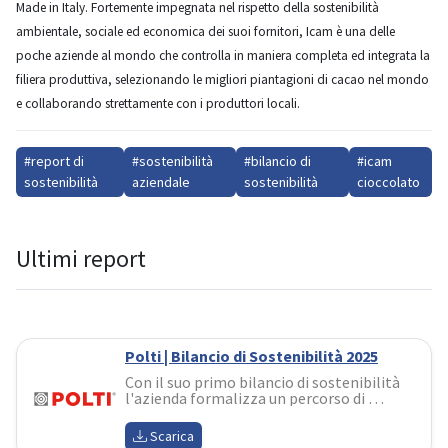
Made in Italy. Fortemente impegnata nel rispetto della sostenibilità
ambientale, sociale ed economica dei suoi fornitori, Icam è una delle
poche aziende al mondo che controlla in maniera completa ed integrata la
filiera produttiva, selezionando le migliori piantagioni di cacao nel mondo
e collaborando strettamente con i produttori locali.
#report di
#sostenibilità
#bilancio di
#icam
sostenibilità
aziendale
sostenibilità
cioccolato
Ultimi report
Polti | Bilancio di Sostenibilità 2025
Con il suo primo bilancio di sostenibilità 
l'azienda formalizza un percorso di 
responsabilità costruito in oltre 
cinquant'anni di storia. Il documento 
Scarica
evidenzia i risultati raggiunti sul fronte 