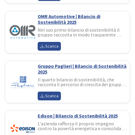
ambientale, sociale e della governance
OMR Automotive | Bilancio di
Sostenibilità 2025
Nel suo primo bilancio di sostenibilità il 
gruppo racconta in modo trasparente 
come ambiente, innovazione, sviluppo 
economico e valorizzazione delle persone 
Scarica
siano parte integrante del proprio modello 
industriale
Gruppo Paglieri | Bilancio di Sostenibilità
2025
Il quarto bilancio di sostenibilità, che 
racconta il percorso di crescita del gruppo, 
fondato sull’integrazione dei principi ESG 
all’interno del modello di business
Scarica
Edison | Bilancio di Sostenibilità 2025
L'azienda rafforza il proprio impegno 
contro la povertà energetica e consolida un 
modello di governance che integra 