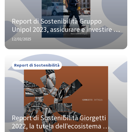
Report di Sostenibilità Gruppo 
Unipol 2023, assicurare e investire 
per la creazione di valore a lungo 
12/02/2025
termine
Report di Sostenibilità
Report di Sostenibilità Giorgetti 
2022, la tutela dell’ecosistema 