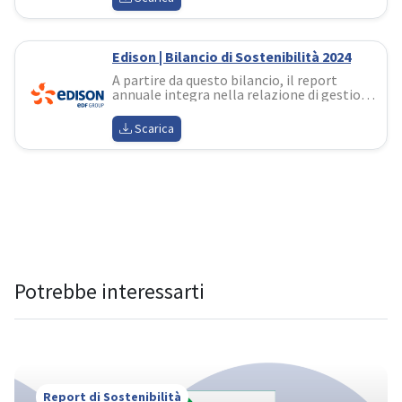
strategia industriale
Edison | Bilancio di Sostenibilità 2024
A partire da questo bilancio, il report 
annuale integra nella relazione di gestione 
gli aspetti ambientali, sociali e di governo 
dell’impresa in coerenza con l’applicazione 
Scarica
CSRD e con il modello di business 
abbracciato già da tempo
Potrebbe interessarti
Report di Sostenibilità