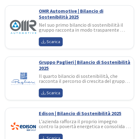
OMR Automotive | Bilancio di
Sostenibilità 2025
Nel suo primo bilancio di sostenibilità il 
gruppo racconta in modo trasparente 
come ambiente, innovazione, sviluppo 
economico e valorizzazione delle persone 
Scarica
siano parte integrante del proprio modello 
industriale
Gruppo Paglieri | Bilancio di Sostenibilità
2025
Il quarto bilancio di sostenibilità, che 
racconta il percorso di crescita del gruppo, 
fondato sull’integrazione dei principi ESG 
all’interno del modello di business
Scarica
Edison | Bilancio di Sostenibilità 2025
L'azienda rafforza il proprio impegno 
contro la povertà energetica e consolida un 
modello di governance che integra 
pienamente gli obiettivi ESG nella 
Scarica