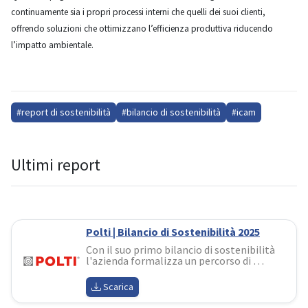
continuamente sia i propri processi interni che quelli dei suoi clienti,
offrendo soluzioni che ottimizzano l’efficienza produttiva riducendo
l’impatto ambientale.
#report di sostenibilità
#bilancio di sostenibilità
#icam
Ultimi report
Polti | Bilancio di Sostenibilità 2025
Con il suo primo bilancio di sostenibilità 
l'azienda formalizza un percorso di 
responsabilità costruito in oltre 
cinquant'anni di storia. Il documento 
Scarica
evidenzia i risultati raggiunti sul fronte 
ambientale, sociale e della governance