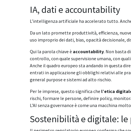
IA, dati e accountability
L’intelligenza artificiale ha accelerato tutto. Anch
Da un lato promette produttività, efficienza, nuove c
uso improprio dei dati, bias, opacità decisionale,
Qui la parola chiave è
accountability
. Non basta di
controllo, con quale supervisione umana, con quali ef
Anche il quadro europeo sta andando in questa direz
entrati in applicazione gli obblighi relativi alle pr
general purpose e sistemi ad alto rischio.
Per le imprese, questo significa che
l’etica digit
rischi, formare le persone, definire policy, monitor
L’AI senza governance è come una macchina molto p
Sostenibilità e digitale: 
Il perimetro regolatorio europeo conferma che sost