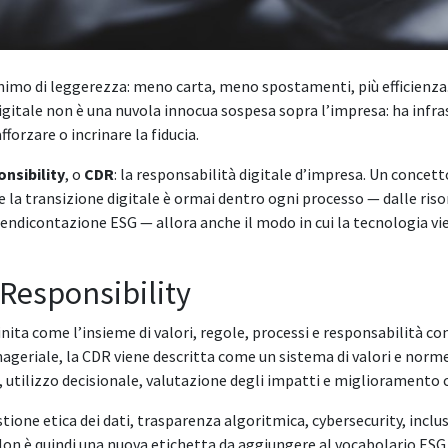
nimo di leggerezza: meno carta, meno spostamenti, più efficienza
digitale non è una nuvola innocua sospesa sopra l’impresa: ha infra
forzare o incrinare la fiducia.
nsibility
, o
CDR
: la responsabilità digitale d’impresa. Un conce
se la transizione digitale è ormai dentro ogni processo — dalle ris
la rendicontazione ESG — allora anche il modo in cui la tecnologia 
 Responsibility
nita come l’insieme di valori, regole, processi e responsabilità co
nageriale, la CDR viene descritta come un sistema di valori e norme
ta, utilizzo decisionale, valutazione degli impatti e miglioramento
stione etica dei dati, trasparenza algoritmica, cybersecurity, inclu
. Non è quindi una nuova etichetta da aggiungere al vocabolario E