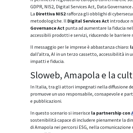
GDPR, NIS2, Digital Services Act, Data Governance 
La
Direttiva NIS2
rafforza gli obblighi di cybersec
metodologiche. Il
Digital Services Act
introduce nu
Governance Act
punta ad aumentare la fiducia nella
accessibili prodotti e servizi, riducendo le barrier
Il messaggio per le imprese è abbastanza chiaro:
l
dall’altra, AI in un terzo cassetto, accessibilità in
impatti e fiducia.
Sloweb, Amapola e la cultu
In Italia, tra gli attori impegnati nella diffusione d
promuove un uso responsabile, consapevole e parteci
e pubblicazioni.
In questo scenario si inserisce
la partnership con
sostenibilità capace di includere pienamente la d
di Amapola nei percorsi ESG, nella comunicazione 