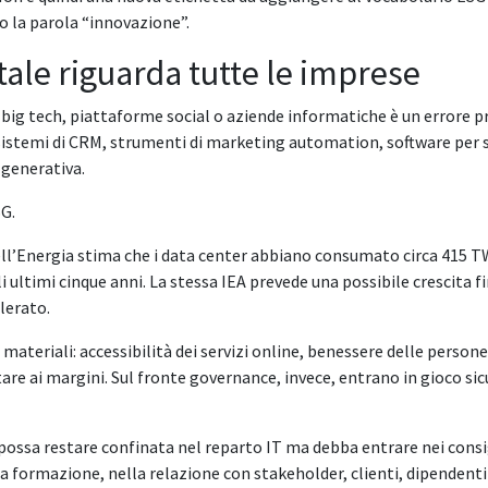
ro la parola “innovazione”.
tale riguarda tutte le imprese
 big tech, piattaforme social o aziende informatiche è un errore 
, sistemi di CRM, strumenti di marketing automation, software per 
 generativa.
SG.
l’Energia stima che i data center abbiano consumato circa 415 TWh 
ultimi cinque anni. La stessa IEA prevede una possibile crescita fi
elerato.
o materiali: accessibilità dei servizi online, benessere delle pers
tare ai margini. Sul fronte governance, invece, entrano in gioco sicu
ossa restare confinata nel reparto IT ma debba entrare nei consig
la formazione, nella relazione con stakeholder, clienti, dipendent