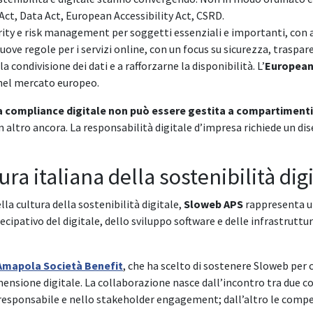
Act, Data Act, European Accessibility Act, CSRD.
urity e risk management per soggetti essenziali e importanti, con
ove regole per i servizi online, con un focus su sicurezza, traspar
 condivisione dei dati e a rafforzarne la disponibilità. L’
European 
e nel mercato europeo.
a compliance digitale non può essere gestita a compartimenti
 un altro ancora. La responsabilità digitale d’impresa richiede un di
ra italiana della sostenibilità dig
ella cultura della sostenibilità digitale,
Sloweb APS
rappresenta u
pativo del digitale, dello sviluppo software e delle infrastruttur
Amapola Società Benefit
, che ha scelto di sostenere Sloweb per c
imensione digitale. La collaborazione nasce dall’incontro tra due
responsabile e nello stakeholder engagement; dall’altro le compet