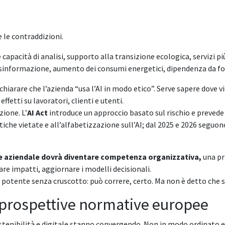
e le contraddizioni.
apacità di analisi, supporto alla transizione ecologica, servizi più
 disinformazione, aumento dei consumi energetici, dipendenza da fo
chiarare che l’azienda “usa l’AI in modo etico”. Serve sapere dove vie
fetti su lavoratori, clienti e utenti.
ione. L’
AI Act
introduce un approccio basato sul rischio e prevede
atiche vietate e all’alfabetizzazione sull’AI; dal 2025 e 2026 seguo
ale aziendale dovrà diventare competenza organizzativa,
una pra
are impatti, aggiornare i modelli decisionali.
otente senza cruscotto: può correre, certo. Ma non è detto che st
le prospettive normative europee
enibilità e digitale stanno convergendo. Non in modo ordinato e 