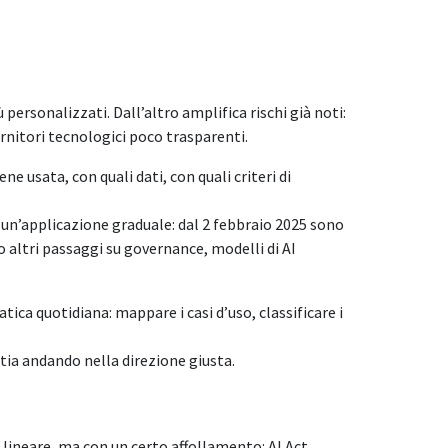
 personalizzati. Dall’altro amplifica rischi già noti:
rnitori tecnologici poco trasparenti.
ne usata, con quali dati, con quali criteri di
 un’applicazione graduale: dal 2 febbraio 2025 sono
no altri passaggi su governance, modelli di AI
tica quotidiana: mappare i casi d’uso, classificare i
ia andando nella direzione giusta.
lineare, ma con un certo affollamento: AI Act,