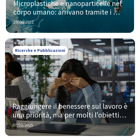
Microplastiche e nanoparticelle nel 
corpo umano: arrivano tramite i 
vegetali
29/06/2022
Ricerche e Pubblicazioni
Raggiungere il benessere sul lavoro è 
una priorità, ma per molti l'obiettivo 
è ancora lontano
07/03/2025