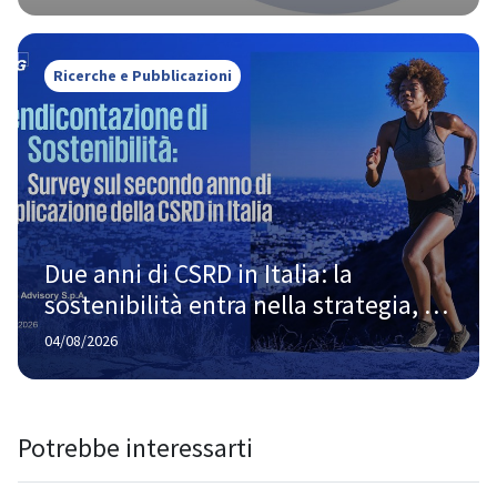
Ricerche e Pubblicazioni
Due anni di CSRD in Italia: la 
sostenibilità entra nella strategia, 
ma la strada verso la piena maturità 
04/08/2026
è ancora lunga
Potrebbe interessarti