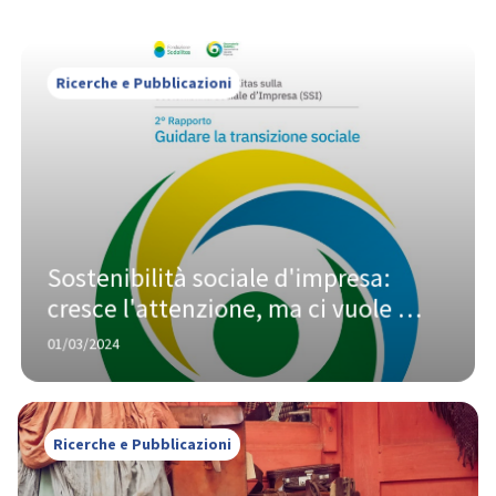
Ricerche e Pubblicazioni
Sostenibilità sociale d'impresa: 
cresce l'attenzione, ma ci vuole 
ancora più impegno
01/03/2024
Ricerche e Pubblicazioni