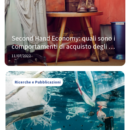
Second Hand Economy: quali sono i 
comportamenti di acquisto degli 
italiani
11/07/2022
Ricerche e Pubblicazioni