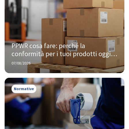
PPWR cosa fare: perché la 
conformità per i tuoi prodotti oggi 
te la chiede Amazon, non Bruxelles
07/08/2026
Normative