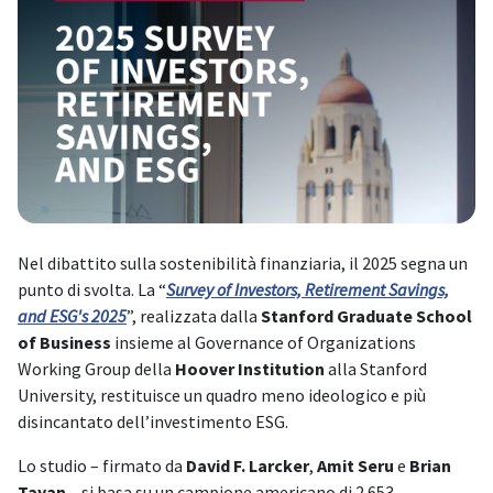
Nel dibattito sulla sostenibilità finanziaria, il 2025 segna un
punto di svolta. La “
Survey of Investors, Retirement Savings,
and ESG's 2025
”, realizzata dalla
Stanford Graduate School
of Business
insieme al Governance of Organizations
Working Group della
Hoover Institution
alla Stanford
University, restituisce un quadro meno ideologico e più
disincantato dell’investimento ESG.
Lo studio – firmato da
David F. Larcker
,
Amit Seru
e
Brian
Tayan
– si basa su un campione americano di 2.653