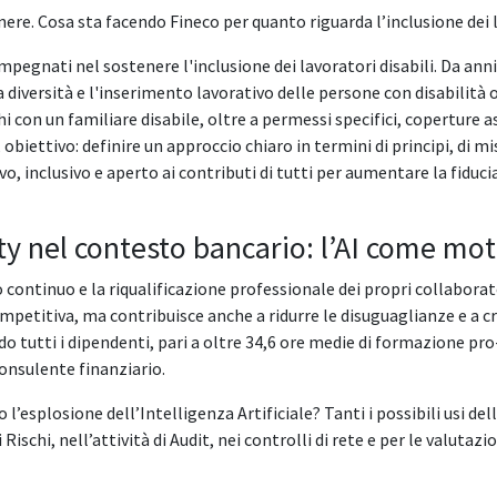
ere. Cosa sta facendo Fineco per quanto riguarda l’inclusione dei l
egnati nel sostenere l'inclusione dei lavoratori disabili. Da anni
a diversità e l'inserimento lavorativo delle persone con disabilità
hi con un familiare disabile, oltre a permessi specifici, coperture a
, obiettivo: definire un approccio chiaro in termini di principi, di mi
o, inclusivo e aperto ai contributi di tutti per aumentare la fiducia
y nel contesto bancario: l’AI come mot
ntinuo e la riqualificazione professionale dei propri collaborato
etitiva, ma contribuisce anche a ridurre le disuguaglianze e a cr
 tutti i dipendenti, pari a oltre 34,6 ore medie di formazione pro
 consulente finanziario.
l’esplosione dell’Intelligenza Artificiale? Tanti i possibili usi de
Rischi, nell’attività di Audit, nei controlli di rete e per le valutazi