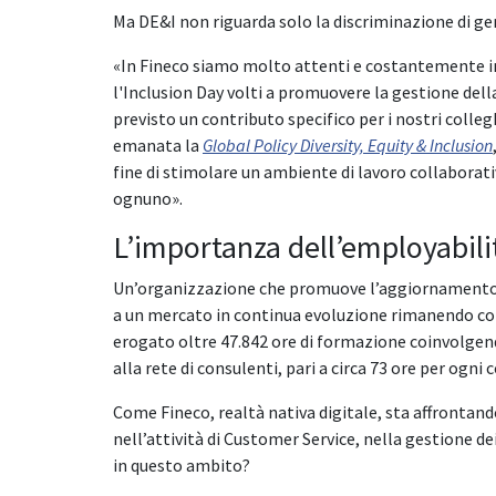
Ma DE&I non riguarda solo la discriminazione di gen
«In Fineco siamo molto attenti e costantemente imp
l'Inclusion Day volti a promuovere la gestione dell
previsto un contributo specifico per i nostri colleg
emanata la
Global Policy Diversity, Equity & Inclusion
fine di stimolare un ambiente di lavoro collaborativ
ognuno».
L’importanza dell’employabilit
Un’organizzazione che promuove l’aggiornamento co
a un mercato in continua evoluzione rimanendo comp
erogato oltre 47.842 ore di formazione coinvolgendo
alla rete di consulenti, pari a circa 73 ore per ogni
Come Fineco, realtà nativa digitale, sta affrontando 
nell’attività di Customer Service, nella gestione dei 
in questo ambito?