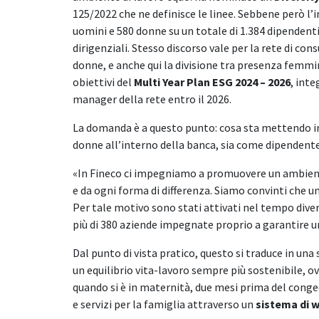
125/2022 che ne definisce le linee. Sebbene però l
uomini e 580 donne su un totale di 1.384 dipendenti 
dirigenziali. Stesso discorso vale per la rete di co
donne, e anche qui la divisione tra presenza femmin
obiettivi del
Multi Year Plan ESG 2024 – 2026
, int
manager della rete entro il 2026.
La domanda è a questo punto: cosa sta mettendo in c
donne all’interno della banca, sia come dipendente
«In Fineco ci impegniamo a promuovere un ambiente
e da ogni forma di differenza. Siamo convinti che un
Per tale motivo sono stati attivati nel tempo dive
più di 380 aziende impegnate proprio a garantire una
Dal punto di vista pratico, questo si traduce in una
un equilibrio vita-lavoro sempre più sostenibile, ov
quando si è in maternità, due mesi prima del con
e servizi per la famiglia attraverso un
sistema di 