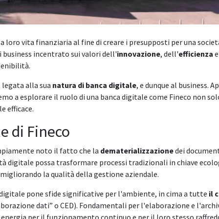
 loro vita finanziaria al fine di creare i presupposti per una socie
business incentrato sui valori dell'
innovazione
, dell'
efficienza
e
enibilità.
 legata alla sua
natura di banca digitale
, e dunque al business. 
emo a esplorare il ruolo di una banca digitale come Fineco non s
e efficace.
e di Fineco
piamente noto il fatto che la
dematerializzazione
dei document
tà digitale possa trasformare processi tradizionali in chiave ecolo
igliorando la qualità della gestione aziendale.
 digitale pone sfide significative per l'ambiente, in cima a tutte
il
borazione dati” o CED). Fondamentali per l'elaborazione e l'archiv
i energia per il funzionamento continuo e per il loro stesso raffr