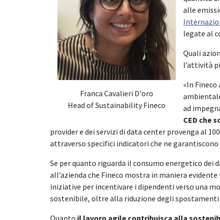
alle emissi
Internazio
legate al 
Quali azion
l’attività 
«In Fineco
Franca Cavalieri D'oro
ambientale
Head of Sustainability Fineco
ad impegnar
CED che so
provider e dei servizi di data center provenga al 
attraverso specifici indicatori che ne garantiscono 
Se per quanto riguarda il consumo energetico dei d
all’azienda che Fineco mostra in maniera evidente
iniziative per incentivare i dipendenti verso una 
sostenibile, oltre alla riduzione degli spostamenti 
Quanto
il lavoro agile contribuisca alla sosteni