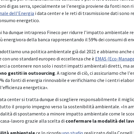
oni di gas serra, specialmente se l'energia proviene da fonti non rin
nale dell’Energia
i data center e le reti di trasmissione dati sono r
consumo energetico.
i ha dunque intrapreso Fineco per ridurre l’impatto ambientale rel
più energivora della banca rappresentando il 59% dei consumi di ene
 adottiamo una politica ambientale già dal 2021 e abbiamo anche ce
 con uno standard europeo di eccellenza che è
EMAS (Eco-Manage
ci a contenere non solo i nostri impatti ambientali diretti, ma a
no gestiti in outsourcing
. A ragione di ciò, ci assicuriamo che l
100% da fonti di energia rinnovabile e verifichiamo che i centri e
l'efficienza energetica».
ata center si tratta dunque di scegliere responsabilmente il migli
 tutto il proprio impegno verso la sostenibilità ambientale. «In 
modalità di spostamento a minore impatto ambientale come le scont
casa-lavoro grazie alla scelta di
confermare la modalità del lav
bilità ambientale
ce lo ricorda
uno studio
realizzato dalla Cornell 