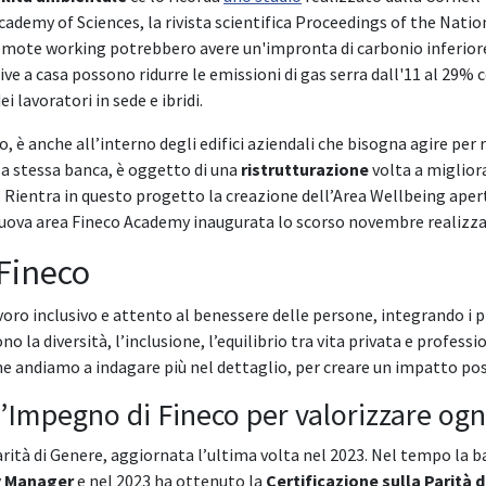
Academy of Sciences, la rivista scientifica Proceedings of the Nati
 remote working potrebbero avere un'impronta di carbonio inferiore
ive a casa possono ridurre le emissioni di gas serra dall'11 al 29%
 lavoratori in sede e ibridi.
, è anche all’interno degli edifici aziendali che bisogna agire per
ella stessa banca, è oggetto di una
ristrutturazione
volta a migliora
tica. Rientra in questo progetto la creazione dell’Area Wellbeing a
 nuova area Fineco Academy inaugurata lo scorso novembre realizzat
 Fineco
o inclusivo e attento al benessere delle persone, integrando i prin
ono la diversità, l’inclusione, l’equilibrio tra vita privata e profess
che andiamo a indagare più nel dettaglio, per creare un impatto pos
 l’Impegno di Fineco per valorizzare ogn
rità di Genere, aggiornata l’ultima volta nel 2023. Nel tempo la b
y Manager
e nel 2023 ha ottenuto la
Certificazione sulla Parità 