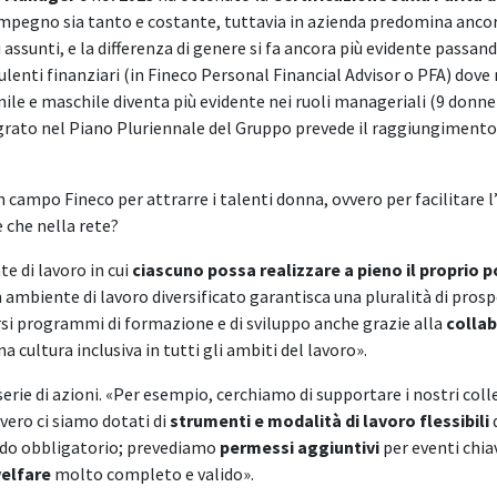
’impegno sia tanto e costante, tuttavia in azienda predomina ancor
assunti, e la differenza di genere si fa ancora più evidente passando
nsulenti finanziari (in Fineco Personal Financial Advisor o PFA) do
ile e maschile diventa più evidente nei ruoli manageriali (9 donne
egrato nel Piano Pluriennale del Gruppo prevede il raggiungiment
ampo Fineco per attrarre i talenti donna, ovvero per facilitare l’i
 che nella rete?
 di lavoro in cui
ciascuno possa realizzare a pieno il proprio 
 ambiente di lavoro diversificato garantisca una pluralità di prospe
rsi programmi di formazione e di sviluppo anche grazie alla
collab
 cultura inclusiva in tutti gli ambiti del lavoro».
 serie di azioni. «Per esempio, cerchiamo di supportare i nostri col
vero ci siamo dotati di
strumenti e modalità di lavoro flessibili
d
gedo obbligatorio; prevediamo
permessi aggiuntivi
per eventi chiav
welfare
molto completo e valido».