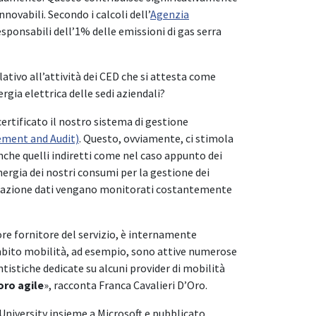
novabili. Secondo i calcoli dell’
Agenzia
esponsabili dell’1% delle emissioni di gas serra
ativo all’attività dei CED che si attesta come
rgia elettrica delle sedi aziendali?
rtificato il nostro sistema di gestione
ment and Audit)
. Questo, ovviamente, ci stimola
nche quelli indiretti come nel caso appunto dei
'energia dei nostri consumi per la gestione dei
laborazione dati vengano monitorati costantemente
ore fornitore del servizio, è internamente
ambito mobilità, ad esempio, sono attive numerose
istiche dedicate su alcuni provider di mobilità
oro agile
», racconta Franca Cavalieri D’Oro.
University insieme a Microsoft e pubblicato