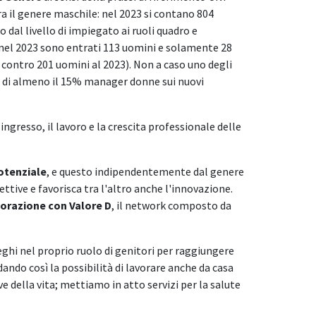
a il genere maschile: nel 2023 si contano 804
 dal livello di impiegato ai ruoli quadro e
ve nel 2023 sono entrati 113 uomini e solamente 28
 contro 201 uomini al 2023). Non a caso uno degli
o di almeno il 15% manager donne sui nuovi
ngresso, il lavoro e la crescita professionale delle
potenziale
, e questo indipendentemente dal genere
ttive e favorisca tra l'altro anche l'innovazione.
orazione con Valore D
, il network composto da
leghi nel proprio ruolo di genitori per raggiungere
ando così la possibilità di lavorare anche da casa
e della vita; mettiamo in atto servizi per la salute