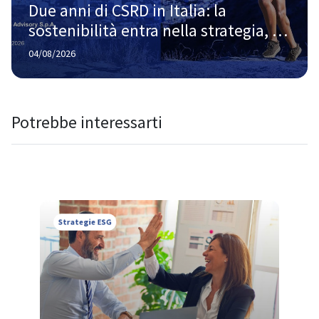
Due anni di CSRD in Italia: la 
sostenibilità entra nella strategia, 
ma la strada verso la piena maturità 
04/08/2026
è ancora lunga
Potrebbe interessarti
Strategie ESG