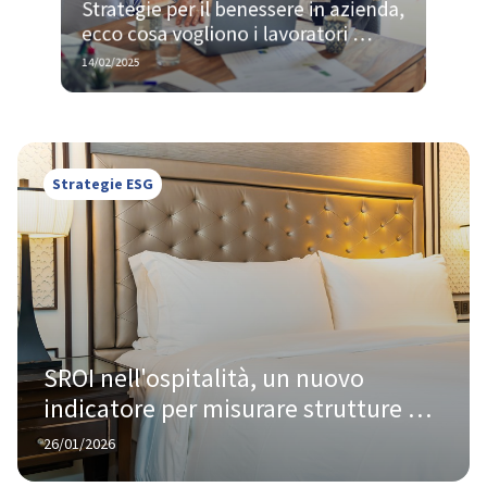
Strategie per il benessere in azienda, 
ecco cosa vogliono i lavoratori 
davvero
14/02/2025
Strategie ESG
SROI nell'ospitalità, un nuovo 
indicatore per misurare strutture 
ricettive sostenibili
26/01/2026