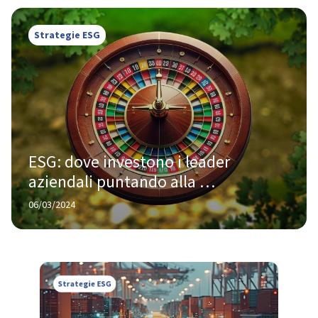
Strategie ESG
ESG: dove investono i leader 
aziendali puntando alla 
sostenibilità. I risultati del report 
06/03/2024
KPMG
Strategie ESG