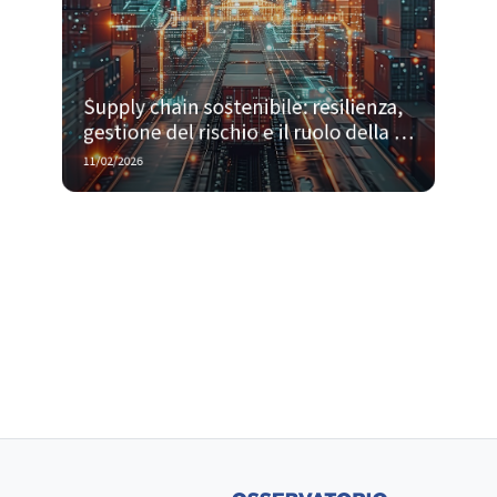
Supply chain sostenibile: resilienza, 
gestione del rischio e il ruolo della 
tecnologia
11/02/2026