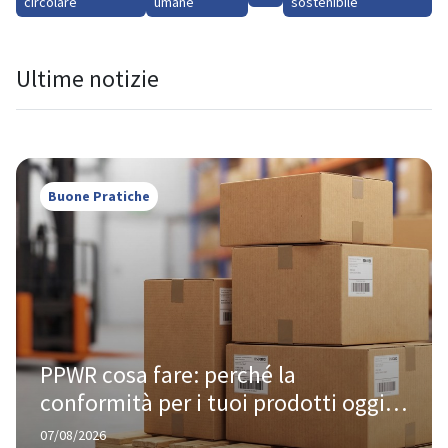
circolare
umane
sostenibile
Ultime notizie
Buone Pratiche
PPWR cosa fare: perché la 
conformità per i tuoi prodotti oggi 
te la chiede Amazon, non Bruxelles
07/08/2026