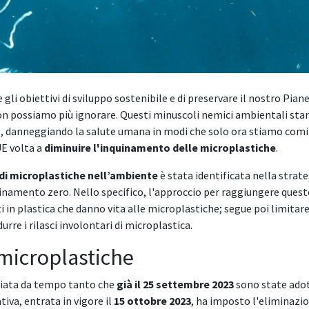
 gli obiettivi di sviluppo sostenibile e di preservare il nostro Pia
n possiamo più ignorare. Questi minuscoli nemici ambientali stan
, danneggiando la salute umana in modi che solo ora stiamo com
E volta a
diminuire l'inquinamento delle microplastiche
.
di microplastiche nell’ambiente
è stata identificata nella strate
inamento zero. Nello specifico, l'approccio per raggiungere questo 
 in plastica che danno vita alle microplastiche; segue poi limitar
rre i rilasci involontari di microplastica.
 microplastiche
vviata da tempo tanto che
già il 25 settembre 2023
sono state adot
va, entrata in vigore il
15 ottobre 2023
, ha imposto l'eliminazio