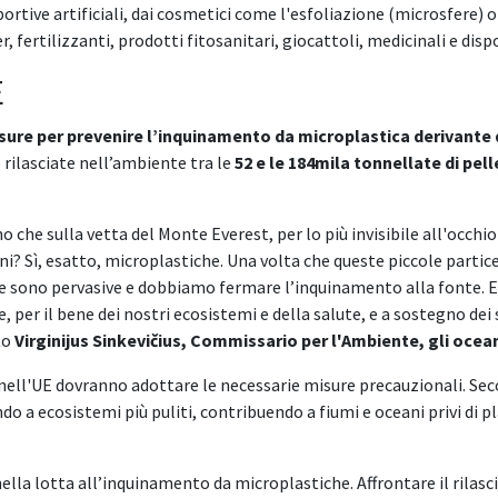
ortive artificiali, dai cosmetici come l'esfoliazione (microsfere)
, fertilizzanti, prodotti fitosanitari, giocattoli, medicinali e dispo
E
sure per prevenire l’inquinamento da microplastica derivante dal
 rilasciate nell’ambiente tra le
52 e le 184mila tonnellate di pel
no che sulla vetta del Monte Everest, per lo più invisibile all'occ
i? Sì, esatto, microplastiche. Una volta che queste piccole partice
che sono pervasive e dobbiamo fermare l’inquinamento alla fonte. E
e, per il bene dei nostri ecosistemi e della salute, e a sostegno de
ato
Virginijus Sinkevičius, Commissario per l'Ambiente, gli ocean
et nell'UE dovranno adottare le necessarie misure precauzionali. S
o a ecosistemi più puliti, contribuendo a fiumi e oceani privi di pla
a lotta all’inquinamento da microplastiche. Affrontare il rilascio 