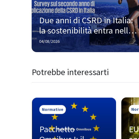
Due anni di CSRD in Italia: 
la sostenibilità entra nella 
strategia, ma la strada 
04/08/2026
verso la piena maturità è 
ancora lunga
Potrebbe interessarti
Normative
Nor
Pacchetto 
EU