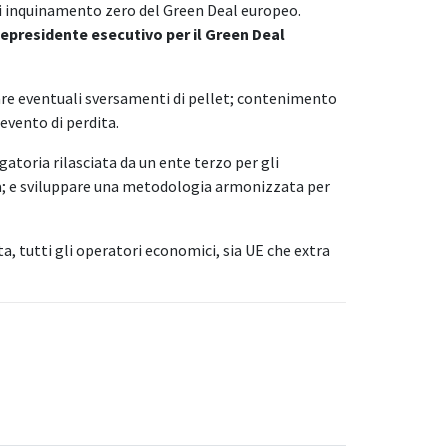
di inquinamento zero del Green Deal europeo.
cepresidente esecutivo per il Green Deal
are eventuali sversamenti di pellet; contenimento
evento di perdita.
atoria rilasciata da un ente terzo per gli
tà; e sviluppare una metodologia armonizzata per
, tutti gli operatori economici, sia UE che extra