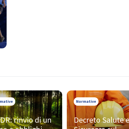
mative
Normative
DR: rinvio di un 
Decreto Salute e