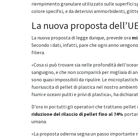
riempimento granulare utilizzato sulle superfici sp
colore specifici, e da detersivi ammorbidenti, glitter
La nuova proposta dell’U
La nuova proposta di legge dunque, prevede ora
mi
Secondo i dati, infatti, pare che ogni anno vengono
filiera.
«Cosa si può trovare sia nelle profondità dell'ocea
sanguigno, e che non scomparirà per migliaia di ann
sono quasi impossibili da ripulire. Le microplasti
fuoriuscita di pellet di plastica nel nostro ambient
fiumi e oceani puliti e privi di plastica», ha dichiar
D'ora in poi tutti gli operatori che trattano pell
riduzione del rilascio di pellet fino al 74%
portand
umana.
«La proposta odierna segna un passo importante nell