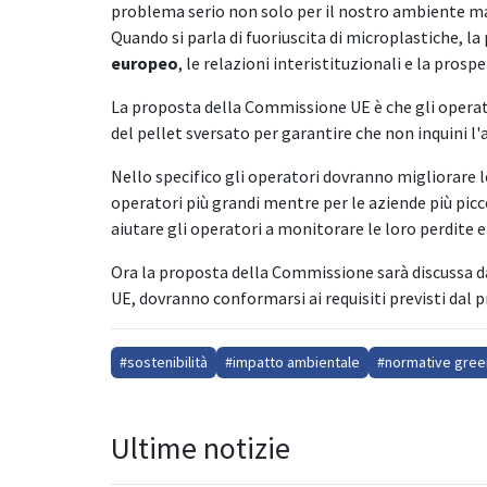
problema serio non solo per il nostro ambiente ma 
Quando si parla di fuoriuscita di microplastiche, l
europeo
, le relazioni interistituzionali e la prosp
La proposta della Commissione UE è che gli operato
del pellet sversato per garantire che non inquini l
Nello specifico gli operatori dovranno migliorare l
operatori più grandi mentre per le aziende più pic
aiutare gli operatori a monitorare le loro perdite 
Ora la proposta della Commissione sarà discussa da
UE, dovranno conformarsi ai requisiti previsti da
#sostenibilità
#impatto ambientale
#normative gree
Ultime notizie