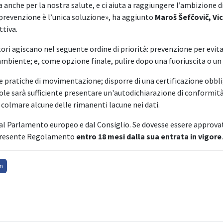
anche per la nostra salute, e ci aiuta a raggiungere l’ambizione 
a prevenzione è l’unica soluzione», ha aggiunto
Maroš Šefčovič, Vi
ettiva.
ri agiscano nel seguente ordine di priorità: prevenzione per evit
'ambiente; e, come opzione finale, pulire dopo una fuoriuscita o un 
e pratiche di movimentazione; disporre di una certificazione obblig
cole sarà sufficiente presentare un'autodichiarazione di conformi
e colmare alcune delle rimanenti lacune nei dati.
l Parlamento europeo e dal Consiglio. Se dovesse essere approvata
l presente Regolamento
entro 18 mesi dalla sua entrata in vigore
.
n