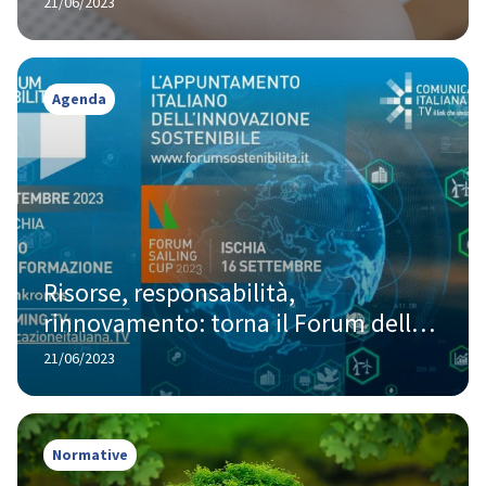
21/06/2023
Agenda
Risorse, responsabilità, 
rinnovamento: torna il Forum della 
Sostenibilità
21/06/2023
Normative