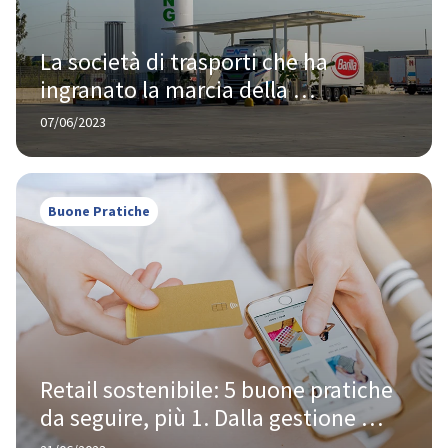
La società di trasporti che ha 
ingranato la marcia della 
sostenibilità
07/06/2023
Buone Pratiche
Retail sostenibile: 5 buone pratiche 
da seguire, più 1. Dalla gestione 
degli imballaggi alla omnicanalità