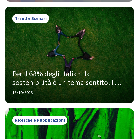
Trend e Scenari
Per il 68% degli italiani la 
sostenibilità è un tema sentito. I 
risultati dell'Osservatorio LifeGate
13/10/2023
Ricerche e Pubblicazioni