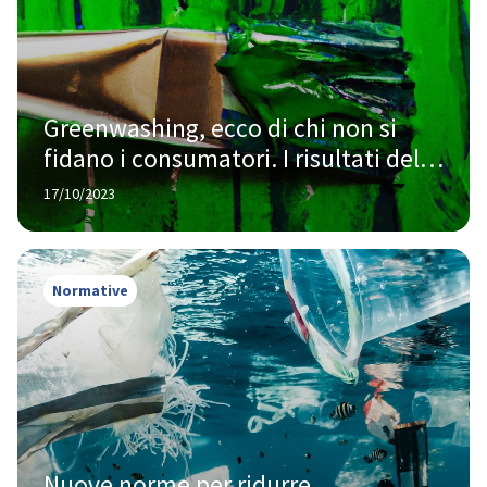
Greenwashing, ecco di chi non si 
fidano i consumatori. I risultati della 
ricerca globale Kantar
17/10/2023
Normative
Nuove norme per ridurre 