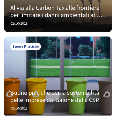
Al via alla Carbon Tax alle frontiere 
per limitare i danni ambientali al 
Pianeta
02/10/2023
Buone Pratiche
Buone pratiche per la sostenibilità 
delle imprese dal Salone della CSR
09/10/2023