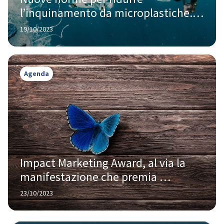
l’inquinamento da microplastiche. 
Nel mirino dell'UE gli operatori di 
19/10/2023
pellet di plastica
Agenda
Impact Marketing Award, al via la 
manifestazione che premia 
l'impegno sociale e ambientale 
23/10/2023
dell'aziende