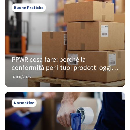
Buone Pratiche
PPWR cosa fare: perché la 
conformità per i tuoi prodotti oggi 
te la chiede Amazon, non Bruxelles
07/08/2026
Normative