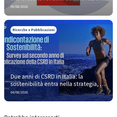
e responsabilità
05/08/2026
Ricerche e Pubblicazioni
Due anni di CSRD in Italia: la 
sostenibilità entra nella strategia, 
ma la strada verso la piena maturità 
04/08/2026
è ancora lunga