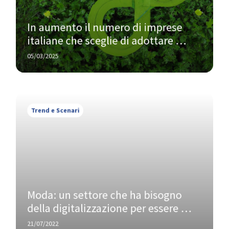
In aumento il numero di imprese 
italiane che sceglie di adottare 
pratiche di economia circolare
05/03/2025
Trend e Scenari
Moda: un settore che ha bisogno 
della digitalizzazione per essere 
sostenibile
21/07/2022