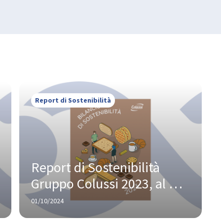
Report di Sostenibilità
Report di Sostenibilità 
Gruppo Colussi 2023, al 
centro l’impegno per 
01/10/2024
filiere, packaging e 