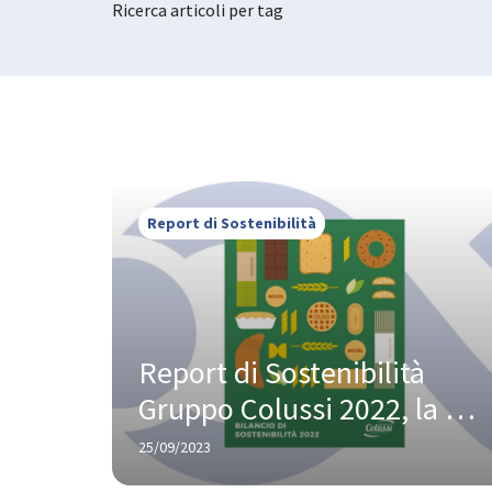
Ricerca articoli per tag
Report di Sostenibilità
Report di Sostenibilità 
Gruppo Colussi 2022, la 
produzione alimentare 
25/09/2023
responsabile al centro 