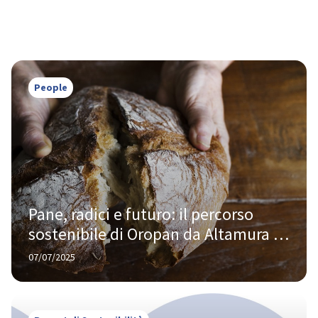
People
Pane, radici e futuro: il percorso 
sostenibile di Oropan da Altamura al 
mondo
07/07/2025