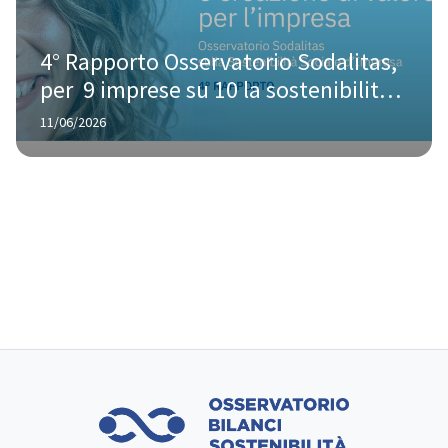
4° Rapporto Osservatorio Sodalitas, 
per  9 imprese su 10 la sostenibilità 
sociale è ormai un valore strategico
11/06/2026