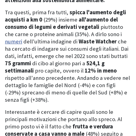
attenzioni alla sostenibilità alimentare.
Tra questi, prima fra tutti,
spicca l'aumento degli
acquisti a km 0
(29%) insieme
all'aumento del
consumo di legumi e derivati vegetali
piuttosto
che carne o proteine animali (35%). A dirlo sono i
numeri
dell'ultima indagine di
Waste Watcher
che
ha cercato di indagare sui consumi degli italiani. Dai
dati, infatti, emerge che
nel 2022 sono stati buttati
75 grammi
di cibo al giorno pari a
524,1 g
settimanali
pro capite, ovvero il
12% in meno
rispetto all'anno precedente. Andando a vedere nel
dettaglio le famiglie del Nord (-4%) e con figli
(-29%) sprecano di meno di quelle del Sud (+8%) e
senza figli (+38%).
Interessante è cercare di capire quali sono le
principali motivazioni che portano allo spreco. Al
primo posto vi è il fatto che
frutta e verdura
conservate a casa vanno a male
(48%) seguito a