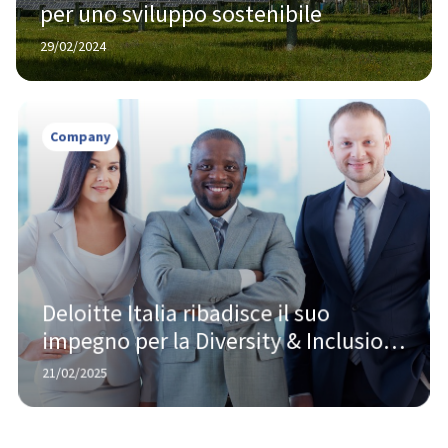
per uno sviluppo sostenibile
29/02/2024
Company
Deloitte Italia ribadisce il suo 
impegno per la Diversity & Inclusion, 
mentre il vento anti-DEI soffia negli 
21/02/2025
USA