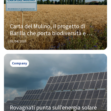
Carta del Mulino, il progetto di 
Barilla che porta biodiversità e 
trasparenza nella filiera del grano 
01/04/2026
tenero
Company
Rovagnati punta sull’energia solare 