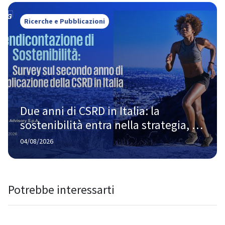
Ricerche e Pubblicazioni
Due anni di CSRD in Italia: la 
sostenibilità entra nella strategia, 
ma la strada verso la piena maturità 
04/08/2026
è ancora lunga
Potrebbe interessarti