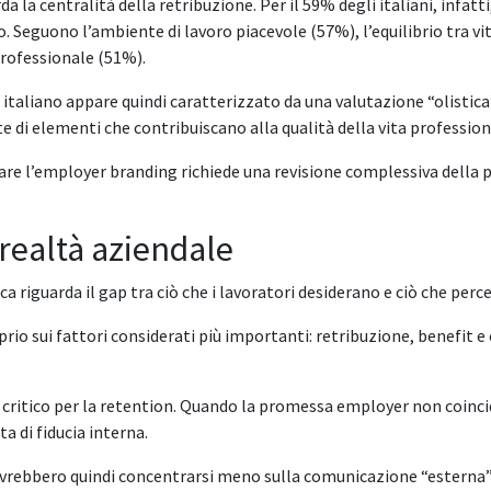
da la centralità della retribuzione. Per il 59% degli italiani, infat
ro. Seguono l’ambiente di lavoro piacevole (57%), l’equilibrio tra vi
professionale (51%).
 italiano appare quindi caratterizzato da una valutazione “olistica
 di elementi che contribuiscano alla qualità della vita profession
rare l’employer branding richiede una revisione complessiva della p
e realtà aziendale
erca riguarda il gap tra ciò che i lavoratori desiderano e ciò che p
prio sui fattori considerati più importanti: retribuzione, benefit e 
itico per la retention. Quando la promessa employer non coincide
a di fiducia interna.
dovrebbero quindi concentrarsi meno sulla comunicazione “esterna”