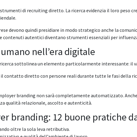
trumenti di recruiting diretto. La ricerca evidenzia il loro peso c
iendale.
rese devono quindi presidiare in modo strategico anche la comunica
 e contenuti autentici diventano strumenti essenziali per influenz
 umano nell’era digitale
 ricerca sottolinea un elemento particolarmente interessante: il 
il contatto diretto con persone reali durante tutte le fasi della ri
employer branding non sarà completamente automatizzato. Anche nel
nza qualità relazionale, ascolto e autenticità.
er branding: 12 buone pratiche da
do oltre la sola leva retributiva.
nizzativo e qualità dell’ambiente di lavoro.