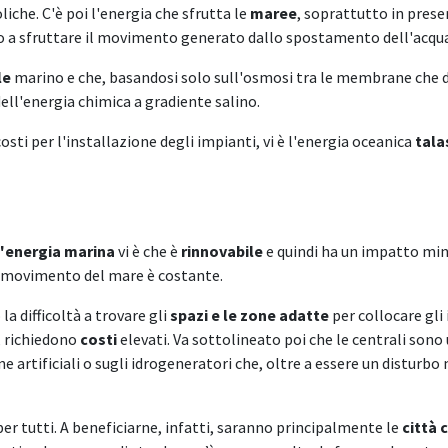
che. C'è poi l'energia che sfrutta le
maree
, soprattutto in prese
o a sfruttare il movimento generato dallo spostamento dell'acqu
le
marino e che, basandosi solo sull'osmosi tra le membrane che di
ell'energia chimica a gradiente salino.
costi per l'installazione degli impianti, vi è l'energia oceanica
tala
l'energia marina
vi è che è
rinnovabile
e quindi ha un impatto min
il movimento del mare è costante.
la difficoltà a trovare gli
spazi e le zone adatte
per collocare gli 
, richiedono
costi
elevati. Va sottolineato poi che le centrali sono
ne artificiali o sugli idrogeneratori che, oltre a essere un disturb
per tutti. A beneficiarne, infatti, saranno principalmente le
città 