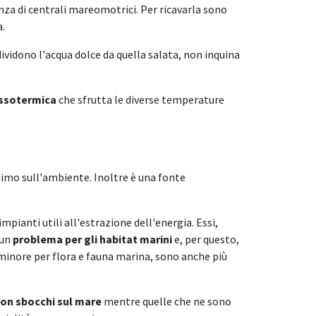
nza di centrali mareomotrici. Per ricavarla sono
a.
vidono l'acqua dolce da quella salata, non inquina
ssotermica
che sfrutta le diverse temperature
imo sull'ambiente. Inoltre è una fonte
impianti utili all'estrazione dell'energia. Essi,
 un
problema per gli habitat marini
e, per questo,
o minore per flora e fauna marina, sono anche più
con sbocchi sul mare
mentre quelle che ne sono