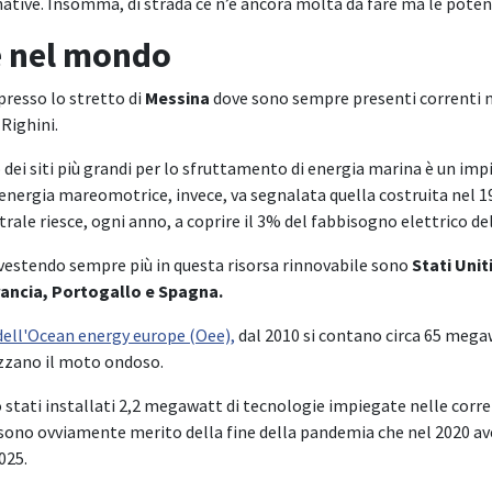
rnative. Insomma, di strada ce n’è ancora molta da fare ma le pote
 e nel mondo
 presso lo stretto di
Messina
dove sono sempre presenti correnti mo
Righini.
 dei siti più grandi per lo sfruttamento di energia marina è un im
l'energia mareomotrice, invece, va segnalata quella costruita nel 
ale riesce, ogni anno, a coprire il 3% del fabbisogno elettrico de
investendo sempre più in questa risorsa rinnovabile sono
Stati Unit
rancia, Portogallo e Spagna.
dell'Ocean energy europe (Oee),
dal 2010 si contano circa 65 megaw
izzano il moto ondoso.
o stati installati 2,2 megawatt di tecnologie impiegate nelle cor
ati sono ovviamente merito della fine della pandemia che nel 2020 a
025.