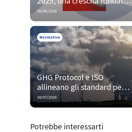
2025, una crescita fondata 
su innovazione e 
05/08/2026
responsabilità
Normative
GHG Protocol e ISO 
allineano gli standard per 
rendicontare le emissioni 
30/07/2026
di carbonio, cosa cambia 
per le aziende
Potrebbe interessarti