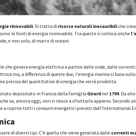
rgie rinnovabili
. Si tratta di
risorse naturali inesauribili
che crean
 sono le fonti di energia rinnovabile. Tra queste si colloca anche
l’
nde, e non solo, di mari e di oceani.
e che genera energia elettrica a partire dalle onde, dalle correnti 
lettrica ma, a differenza di queste due, l'energia marina si basa su
ma precisa del quantitativo di energia che verrà prodotta.
 stato depositato in Francia dalla famiglia
Girard
nel
1799
. Da all
nche se, ancora oggi, non si riesce a sfruttarla appieno. Secondo alc
e a coprire tutti i consumi energetici previsti dall’International E
nica
sere di diversi tipi. C'è quella che viene generata dalle
correnti m