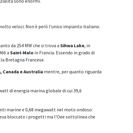
nzialità sono enormi.
lto veloci. Non è però l'unico impianto italiano.
pianto da 254 MW che si trova a
Sihwa Lake
, in
1966 a
Saint-Malo
in Francia. Essendo in grado di
lla Bretagna Francese.
i, Canada e Australia
mentre, per quanto riguarda
att di energia marina globale di cui 39,6
renti marine e 0,68 megawatt nel moto ondoso:
veva bloccato i progetti ma l'Oee sottolinea che