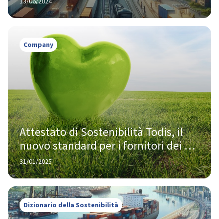
13/06/2024
Company
Attestato di Sostenibilità Todis, il 
nuovo standard per i fornitori dei 
suoi prodotti a marchio
31/01/2025
Dizionario della Sostenibilità