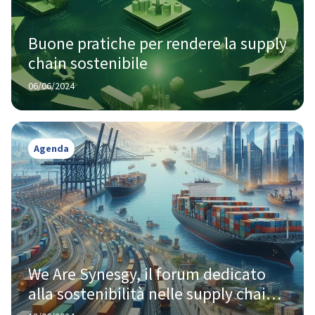
Buone pratiche per rendere la supply 
chain sostenibile
06/06/2024
Agenda
We Are Synesgy, il forum dedicato 
alla sostenibilità nelle supply chain 
italiane