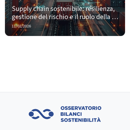
Supply chain sostenibile: resilienza, 
gestione del rischio e il ruolo della 
tecnologia
11/02/2026