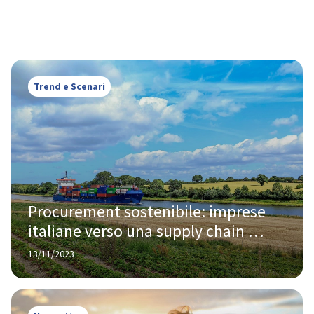
Trend e Scenari
Procurement sostenibile: imprese 
italiane verso una supply chain 
sempre più green
13/11/2023