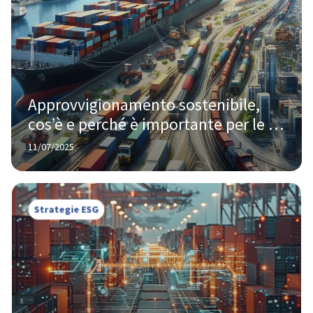
Approvvigionamento sostenibile, 
cos’è e perché è importante per le 
aziende
11/07/2025
Strategie ESG