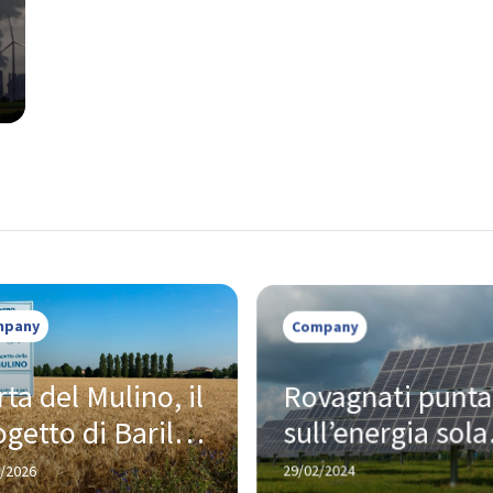
mpany
Company
ta del Mulino, il 
Rovagnati punta 
getto di Barilla 
sull’energia solar
 porta 
per uno sviluppo
/2026
29/02/2024