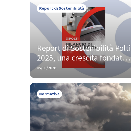
Report di Sostenibilità
Report di Sostenibilità Polti 
2025, una crescita fondata 
su innovazione e 
05/08/2026
responsabilità
Normative