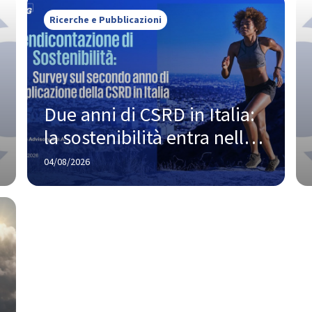
Ricerche e Pubblicazioni
Due anni di CSRD in Italia: 
la sostenibilità entra nella 
strategia, ma la strada 
04/08/2026
verso la piena maturità è 
ancora lunga