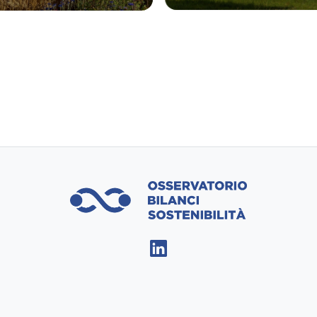
diversità e 
sostenibile
asparenza nella 
iera del grano 
nero