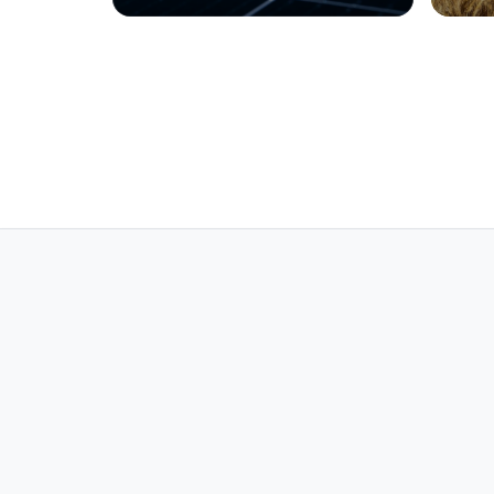
per l’energia 
bio
rinnovabile
tr
fil
te