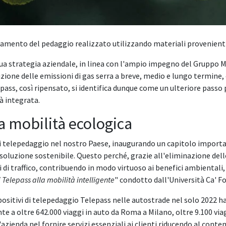
agamento del pedaggio realizzato utilizzando materiali provenient
sua strategia aziendale, in linea con l'ampio impegno del Gruppo M
zione delle emissioni di gas serra a breve, medio e lungo termine,
epass, così ripensato, si identifica dunque come un ulteriore passo
à integrata.
a mobilità ecologica
di telepedaggio nel nostro Paese, inaugurando un capitolo importa
soluzione sostenibile. Questo perché, grazie all'eliminazione delle
 di traffico, contribuendo in modo virtuoso ai benefici ambientali
i Telepass alla mobilità intelligente
" condotto dall'Università Ca' Fo
ispositivi di telepedaggio Telepass nelle autostrade nel solo 2022 h
te a oltre 642.000 viaggi in auto da Roma a Milano, oltre 9.100 viag
azienda nel fornire servizi essenziali ai clienti riducendo al con