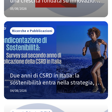
una crescita fondata su innovazione 
e responsabilità
05/08/2026
Ricerche e Pubblicazioni
Due anni di CSRD in Italia: la 
sostenibilità entra nella strategia, 
ma la strada verso la piena maturità 
04/08/2026
è ancora lunga