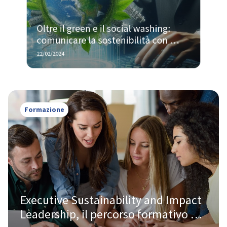
Oltre il green e il social washing: 
comunicare la sostenibilità con 
efficacia. Il corso di ALTIS
22/02/2024
Formazione
Executive Sustainability and Impact 
Leadership, il percorso formativo del 