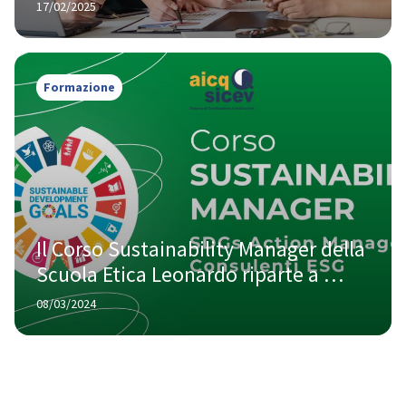
Politecnico di Milano
17/02/2025
Formazione
Il Corso Sustainability Manager della 
Scuola Etica Leonardo riparte a 
maggio
08/03/2024