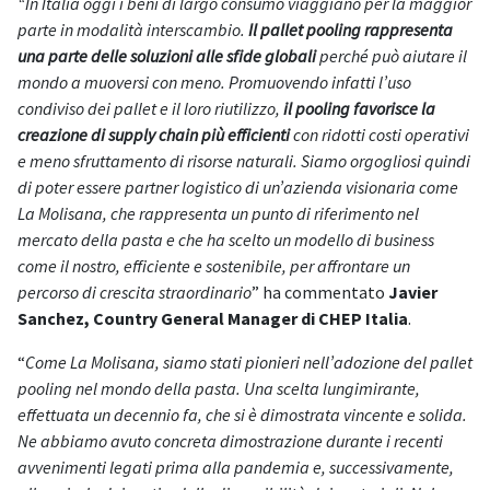
“In Italia oggi i beni di largo consumo viaggiano per la maggior
parte in modalità interscambio.
Il pallet pooling rappresenta
una parte delle soluzioni alle sfide globali
perché può aiutare il
mondo a muoversi con meno. Promuovendo infatti l’uso
condiviso dei pallet e il loro riutilizzo,
il pooling favorisce la
creazione di supply chain più efficienti
con ridotti costi operativi
e meno sfruttamento di risorse naturali. Siamo orgogliosi quindi
di poter essere partner logistico di un’azienda visionaria come
La Molisana, che rappresenta un punto di riferimento nel
mercato della pasta e che ha scelto un modello di business
come il nostro, efficiente e sostenibile, per affrontare un
percorso di crescita straordinario
” ha commentato
Javier
Sanchez, Country General Manager di CHEP Italia
.
“
Come La Molisana, siamo stati pionieri nell’adozione del pallet
pooling nel mondo della pasta. Una scelta lungimirante,
effettuata un decennio fa, che si è dimostrata vincente e solida.
Ne abbiamo avuto concreta dimostrazione durante i recenti
avvenimenti legati prima alla pandemia e, successivamente,