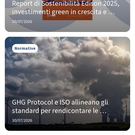
Report di Sostenibilità Edison 2025, 
investimenti green in crescita e 
l’86% delle risorse allineate agli 
30/07/2026
SDGs
Normative
GHG Protocol e ISO allineano gli 
standard per rendicontare le 
emissioni di carbonio, cosa cambia 
30/07/2026
per le aziende