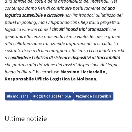
alla spirale dei costi e delle disponibilità dei materiali. Nel
contempo siamo fieri di contribuire positivamente ad
una
logistica sostenibile e circolare
non limitandoci all’utilizzo del
pallet in pooling, ma sviluppando con Chep Italia progetti di
logistica win-win come
i circuiti 'round trip' ottimizzati
che
generano efficienza riducendo i km a vuoto dei mezzi grazie
alla collaborazione tra aziende appartenenti al circuito. La
costante ricerca di una maggiore efficienza ci ha indotto anche
a
condividere l’utilizzo di sistemi e dispositivi di tracciabilità
che portano alla riduzione dei tassi di dispersione dei legni
lungo la filiera
” ha concluso
Massimo Licciardello,
Responsabile Ufficio Logistica La Molisana
.
#la molisana
#logistica sostenibile
#aziende sostenibili
Ultime notizie