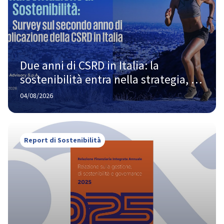
Due anni di CSRD in Italia: la 
sostenibilità entra nella strategia, 
ma la strada verso la piena maturità 
04/08/2026
è ancora lunga
Report di Sostenibilità