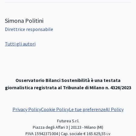
Simona Politini
Direttrice responsabile
Tutti gli autori
Osservatorio Bilanci Sostenibilità è una testata
giornalistica registrata al Tribunale di Milano n. 4326/2023
Privacy Policy
Cookie Policy
Le tue preferenze
AI Policy
Futurea S.r.l.
Piazza degli Affari 3 | 20123 - Milano (MI)
P.IVA 15942371004 | Cap. sociale € 165.629,55 i.v