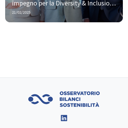
impegno per la Diversity & Inclusion, 
mentre il vento anti-DEI soffia negli 
21/02/2025
USA