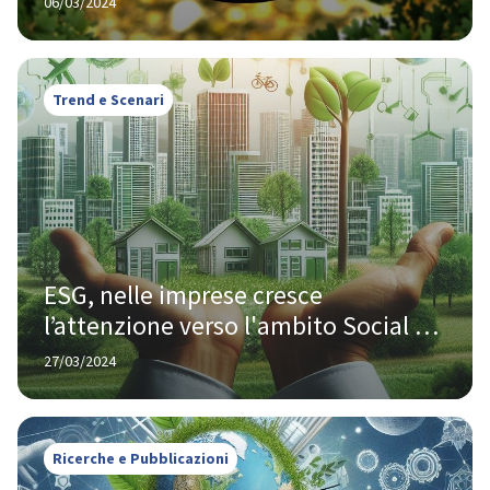
06/03/2024
KPMG
Trend e Scenari
ESG, nelle imprese cresce 
l’attenzione verso l'ambito Social e 
la Governance della sostenibilità
27/03/2024
Ricerche e Pubblicazioni