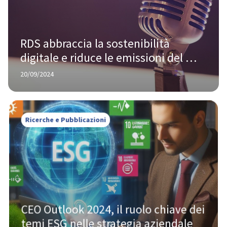
RDS abbraccia la sostenibilità 
digitale e riduce le emissioni del 
proprio sito web
20/09/2024
Ricerche e Pubblicazioni
CEO Outlook 2024, il ruolo chiave dei 
temi ESG nelle strategia aziendale