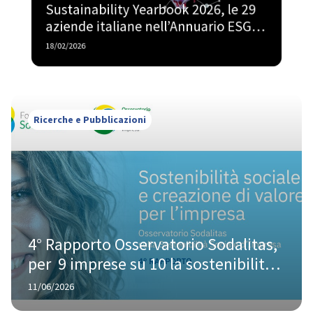
Sustainability Yearbook 2026, le 29 
aziende italiane nell’Annuario ESG di 
S&P Global
18/02/2026
Ricerche e Pubblicazioni
4° Rapporto Osservatorio Sodalitas, 
per  9 imprese su 10 la sostenibilità 
sociale è ormai un valore strategico
11/06/2026