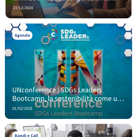
23/12/2024
Agenda
UNconference | SDGs Leaders 
Bootcamp, la sostenibilità come un 
processo collaborativo e condiviso
01/02/2025
Bandi e Call