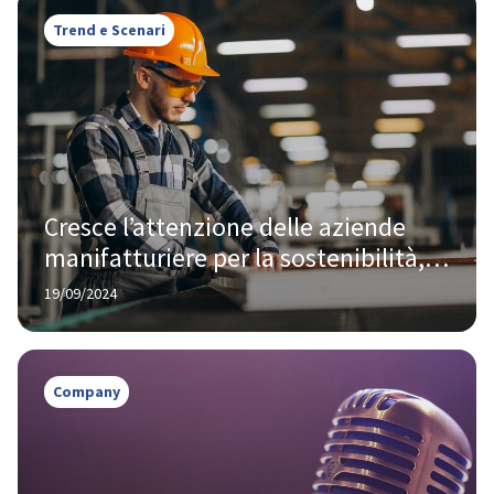
Trend e Scenari
Cresce l’attenzione delle aziende 
manifatturiere per la sostenibilità, i 
dati Istat
19/09/2024
Company