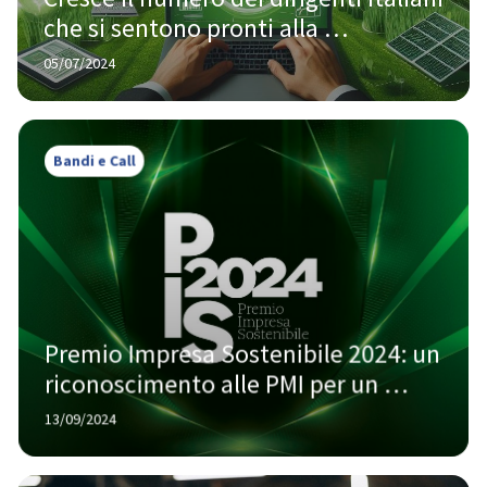
che si sentono pronti alla 
rendicontazione ESG
05/07/2024
Bandi e Call
Premio Impresa Sostenibile 2024: un 
riconoscimento alle PMI per un 
futuro green
13/09/2024