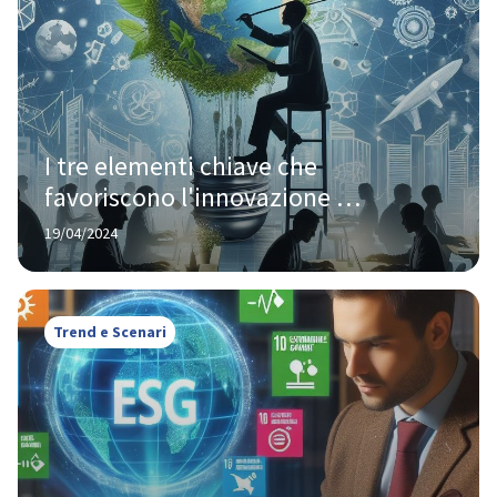
I tre elementi chiave che 
favoriscono l'innovazione 
sostenibile all'interno delle imprese 
19/04/2024
italiane
Trend e Scenari