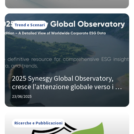
Trend e Scenari
2025 Synesgy Global Observatory, 
cresce l'attenzione globale verso i 
temi ESG
23/06/2025
Ricerche e Pubblicazioni