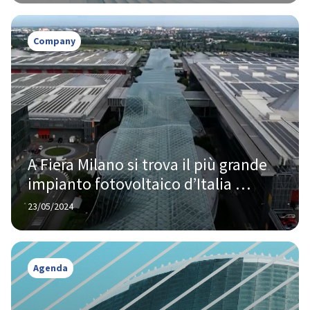
Company
A Fiera Milano si trova il più grande 
impianto fotovoltaico d’Italia 
realizzato sui tetti
23/05/2024
Agenda