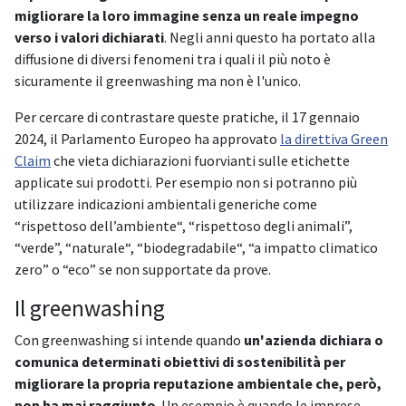
migliorare la loro immagine
senza un reale impegno
verso i valori dichiarati
. Negli anni questo ha portato alla
diffusione di diversi fenomeni tra i quali il più noto è
sicuramente il greenwashing ma non è l'unico.
Per cercare di contrastare queste pratiche, il 17 gennaio
2024, il Parlamento Europeo ha approvato
la direttiva Green
Claim
che vieta dichiarazioni fuorvianti sulle etichette
applicate sui prodotti. Per esempio non si potranno più
utilizzare indicazioni ambientali generiche come
“rispettoso dell’ambiente“, “rispettoso degli animali”,
“verde”, “naturale“, “biodegradabile“, “a impatto climatico
zero” o “eco” se non supportate da prove.
Il greenwashing
Con greenwashing si intende quando
un'azienda dichiara o
comunica determinati obiettivi di sostenibilità per
migliorare la propria reputazione ambientale che, però,
non ha mai raggiunto
. Un esempio è quando le imprese