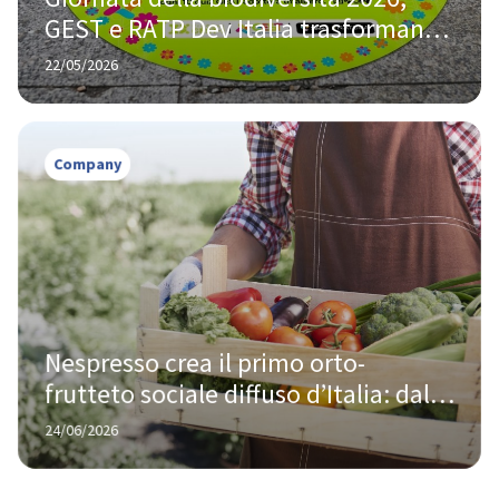
GEST e RATP Dev Italia trasformano 
la tramvia di Firenze in un percorso 
22/05/2026
interattivo con 3Bee
Company
Nespresso crea il primo orto-
frutteto sociale diffuso d’Italia: dal 
riciclo del caffè nuove opportunità 
24/06/2026
per territori e comunità