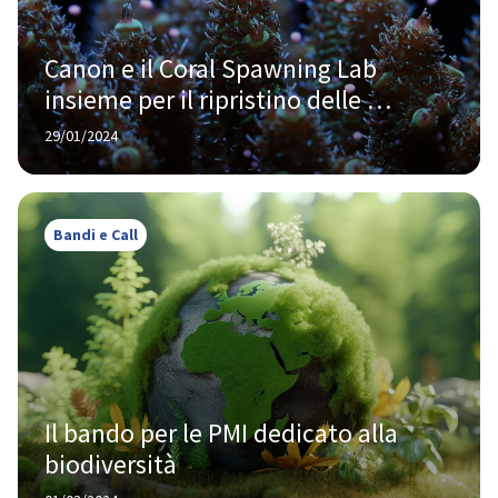
Canon e il Coral Spawning Lab 
insieme per il ripristino delle 
barriere coralline mondiali
29/01/2024
Bandi e Call
Il bando per le PMI dedicato alla 
biodiversità