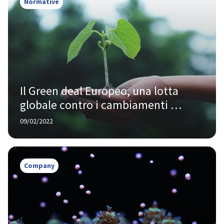
Normative
Il Green deal Europeo, una lotta 
globale contro i cambiamenti 
climatici
09/02/2022
Company