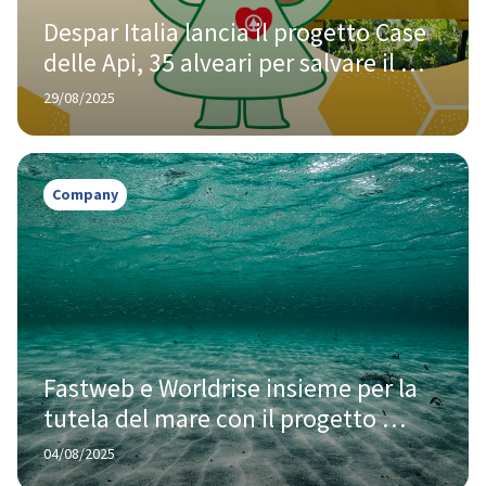
Despar Italia lancia il progetto Case 
delle Api, 35 alveari per salvare il 
Pianeta
29/08/2025
Company
Fastweb e Worldrise insieme per la 
tutela del mare con il progetto 
SEATY
04/08/2025