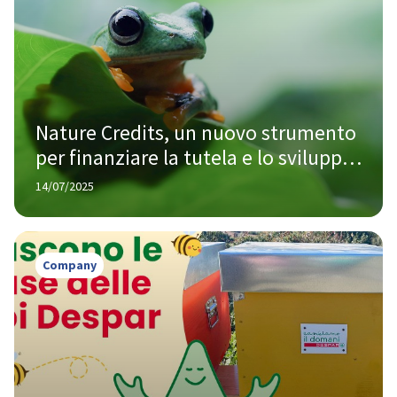
Nature Credits, un nuovo strumento 
per finanziare la tutela e lo sviluppo 
della biodiversità
14/07/2025
Company