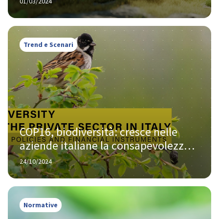
01/03/2024
Trend e Scenari
COP16, biodiversità: cresce nelle 
aziende italiane la consapevolezza 
delle proprie responsabilità
24/10/2024
Normative