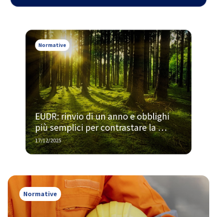
dovere di diligenza
Normative
EUDR: rinvio di un anno e obblighi 
più semplici per contrastare la 
deforestazione
17/12/2025
Normative