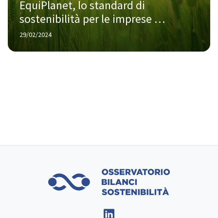
EquiPlanet, lo standard di 
sostenibilità per le imprese 
agroalimentari
29/02/2024