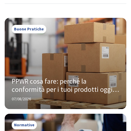
Buone Pratiche
PPWR cosa fare: perché la 
conformità per i tuoi prodotti oggi 
te la chiede Amazon, non Bruxelles
07/08/2026
Normative