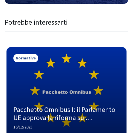
è ancora lunga
Potrebbe interessarti
Normative
Pacchetto Omnibus I: il Parlamento 
UE approva la riforma su 
rendicontazione di sostenibilità e 
16/12/2025