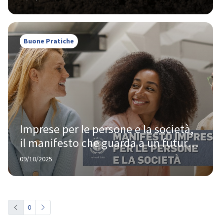
Buone Pratiche
Imprese per le persone e la società, 
il manifesto che guarda a un futuro 
sostenibile
09/10/2025
0