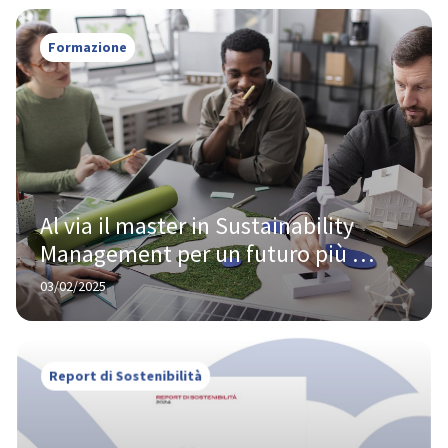
Formazione
Al via il master in Sustainability 
Management per un futuro più 
green
03/02/2025
Report di Sostenibilità