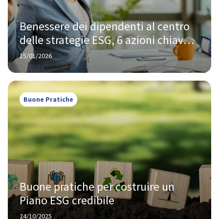
Benessere dei dipendenti al centro 
delle strategie ESG, 6 azioni chiave 
per accrescere la motivazione
15/01/2026
Buone Pratiche
Buone pratiche per costruire un 
Piano ESG credibile
24/10/2025