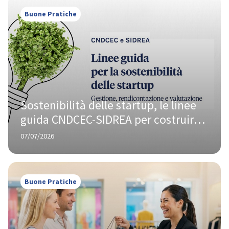
Buone Pratiche
Sostenibilità delle startup, le linee 
guida CNDCEC-SIDREA per costruire 
imprese resilienti e capaci di 
07/07/2026
crescere
Buone Pratiche