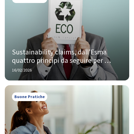
Sustainability claims, dall'Esma 
quattro princìpi da seguire per 
evitare il greenwashing nella finanza
16/02/2026
Buone Pratiche