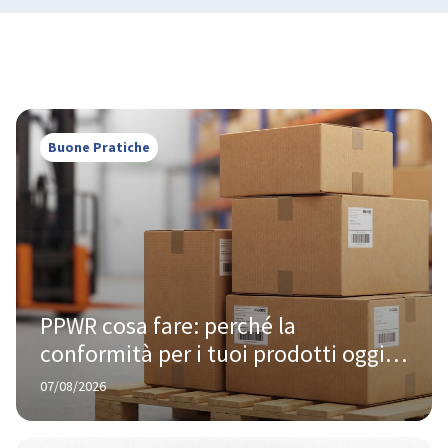
Buone Pratiche
PPWR cosa fare: perché la 
conformità per i tuoi prodotti oggi 
te la chiede Amazon, non Bruxelles
07/08/2026